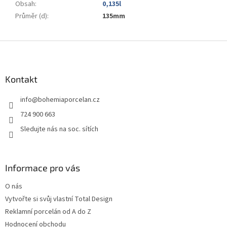
Obsah
:
0,135l
Průměr (d)
:
135mm
Z
á
p
a
Kontakt
t
info
@
bohemiaporcelan.cz
í
724 900 663
Sledujte nás na soc. sítích
Informace pro vás
O nás
Vytvořte si svůj vlastní Total Design
Reklamní porcelán od A do Z
Hodnocení obchodu