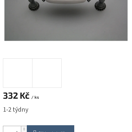
332 Kč
/ ks
Měrná
1-2 týdny
cena: