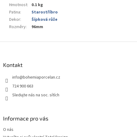
Hmotnost
:
0.1 kg
Patina
:
Starostříbro
Dekor
:
Šípková růže
Rozměry
:
96mm
Z
á
p
a
Kontakt
t
info
@
bohemiaporcelan.cz
í
724 900 663
Sledujte nás na soc. sítích
Informace pro vás
O nás