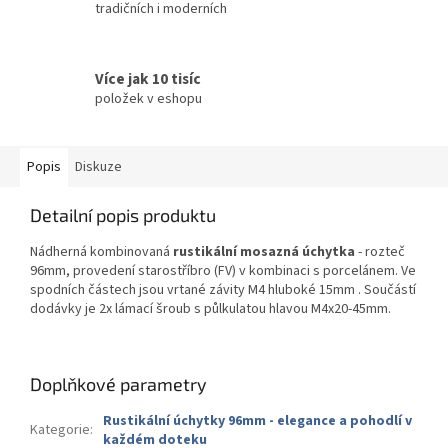
tradičních i moderních
Více jak 10 tisíc
položek v eshopu
Popis
Diskuze
Detailní popis produktu
Nádherná kombinovaná
rustikální mosazná úchytka
- rozteč
96mm, provedení starostříbro (FV) v kombinaci s porcelánem. Ve
spodních částech jsou vrtané závity M4 hluboké 15mm . Součástí
dodávky je 2x lámací šroub s půlkulatou hlavou M4x20-45mm.
Doplňkové parametry
Rustikální úchytky 96mm - elegance a pohodlí v
Kategorie
:
každém doteku