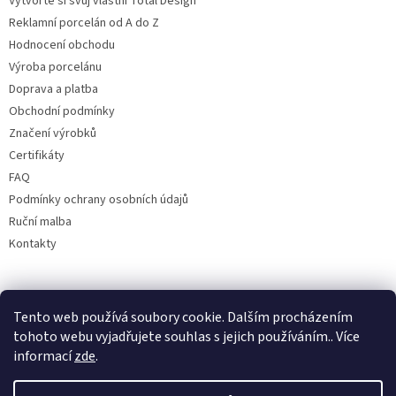
Vytvořte si svůj vlastní Total Design
Reklamní porcelán od A do Z
Hodnocení obchodu
Výroba porcelánu
Doprava a platba
Obchodní podmínky
Značení výrobků
Certifikáty
FAQ
Podmínky ochrany osobních údajů
Ruční malba
Kontakty
Facebook
Tento web používá soubory cookie. Dalším procházením
tohoto webu vyjadřujete souhlas s jejich používáním.. Více
informací
zde
.