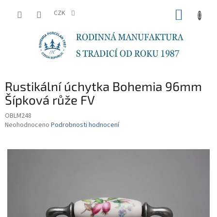
Přejít
NÁKUP
na
CZK
obsah
KOŠÍK
Rustikální úchytka Bohemia 96mm
Šípková růže FV
OBLM248
Průměrné
Neohodnoceno
Podrobnosti hodnocení
hodnocení
produktu
je
0,0
z
5
hvězdiček.