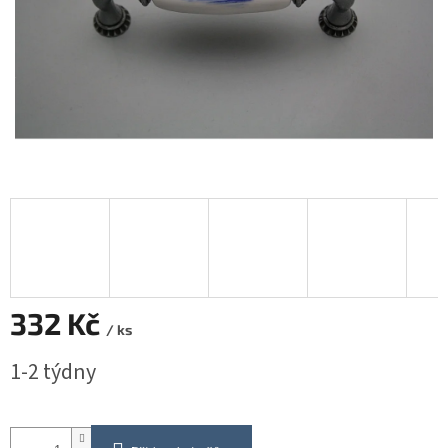
332 Kč
/ ks
Měrná
1-2 týdny
cena: