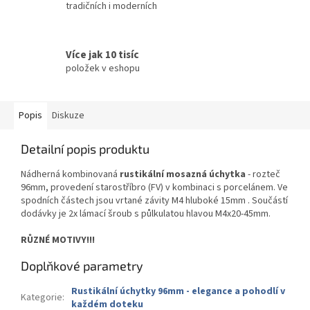
tradičních i moderních
Více jak 10 tisíc
položek v eshopu
Popis
Diskuze
Detailní popis produktu
Nádherná kombinovaná
rustikální mosazná úchytka
- rozteč
96mm, provedení starostříbro (FV) v kombinaci s porcelánem. Ve
spodních částech jsou vrtané závity M4 hluboké 15mm . Součástí
dodávky je 2x lámací šroub s půlkulatou hlavou M4x20-45mm.
RŮZNÉ MOTIVY!!!
Doplňkové parametry
Rustikální úchytky 96mm - elegance a pohodlí v
Kategorie
:
každém doteku