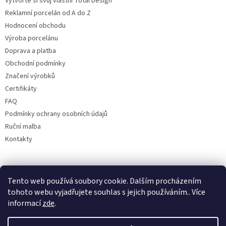
Vytvořte si svůj vlastní Total Design
Reklamní porcelán od A do Z
Hodnocení obchodu
Výroba porcelánu
Doprava a platba
Obchodní podmínky
Značení výrobků
Certifikáty
FAQ
Podmínky ochrany osobních údajů
Ruční malba
Kontakty
Facebook
Tento web používá soubory cookie. Dalším procházením
tohoto webu vyjadřujete souhlas s jejich používáním.. Více
informací
zde
.