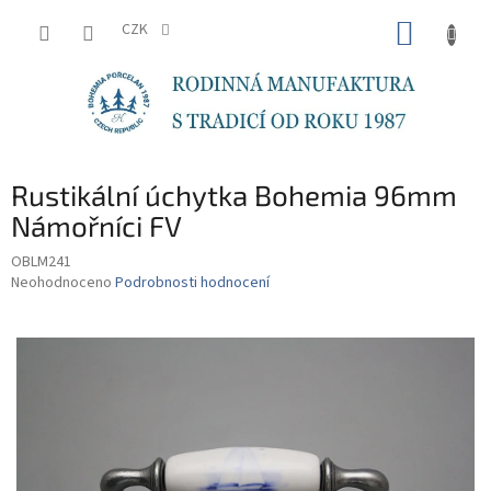
Přejít
NÁKUP
na
CZK
obsah
KOŠÍK
Rustikální úchytka Bohemia 96mm
Námořníci FV
OBLM241
Průměrné
Neohodnoceno
Podrobnosti hodnocení
hodnocení
produktu
je
0,0
z
5
hvězdiček.