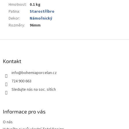
Hmotnost
:
0.1 kg
Patina
:
Starostříbro
Dekor
:
Námořnický
Rozměry
:
96mm
Z
á
p
a
Kontakt
t
info
@
bohemiaporcelan.cz
í
724 900 663
Sledujte nás na soc. sítích
Informace pro vás
O nás