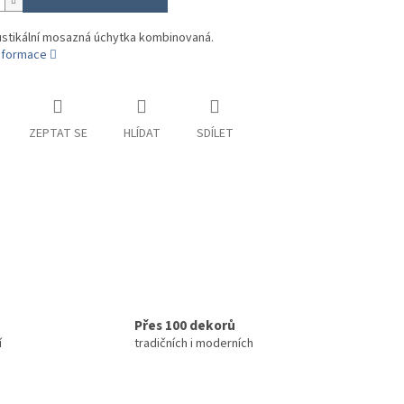
ustikální mosazná úchytka kombinovaná.
informace
ZEPTAT SE
HLÍDAT
SDÍLET
Přes 100 dekorů
í
tradičních i moderních