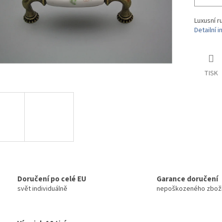
Luxusní r
Detailní 
TISK
Doručení po celé EU
Garance doručení
svět individuálně
nepoškozeného zbož