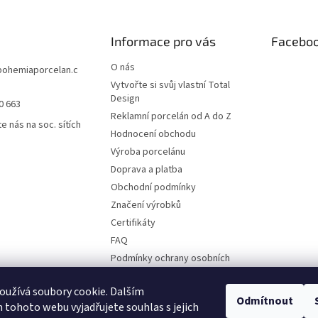
Informace pro vás
Facebo
O nás
bohemiaporcelan.c
Vytvořte si svůj vlastní Total
Design
0 663
Reklamní porcelán od A do Z
e nás na soc. sítích
Hodnocení obchodu
Výroba porcelánu
Doprava a platba
Obchodní podmínky
Značení výrobků
Certifikáty
FAQ
Podmínky ochrany osobních
údajů
Ruční malba
užívá soubory cookie. Dalším
Odmítnout
tohoto webu vyjadřujete souhlas s jejich
Kontakty