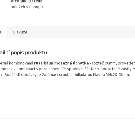
Více jak 10 tisíc
položek v eshopu
s
Diskuze
ailní popis produktu
erná kombinovaná
rustikální mosazná úchytka
- rozteč 96mm, proveden
omosaz v kombinaci s porcelánem Ve spodních částech jsou vrtané závity 
 . Součástí dodávky je 2x lámací šroub s půlkulatou hlavou M4x20-45mm.