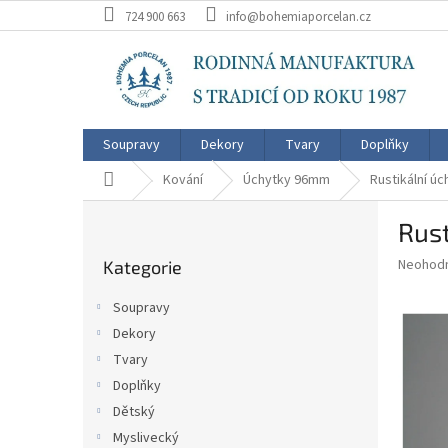
Přejít
724 900 663
info@bohemiaporcelan.cz
na
obsah
Soupravy
Dekory
Tvary
Doplňky
Domů
Kování
Úchytky 96mm
Rustikální ú
P
Rus
o
Přeskočit
s
Průměr
Neohod
Kategorie
kategorie
t
hodnoce
r
produkt
Soupravy
a
je
Dekory
0,0
n
z
Tvary
n
5
í
Doplňky
hvězdič
p
Dětský
a
Myslivecký