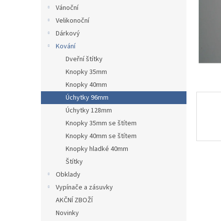
n
Vánoční
e
Velikonoční
l
Dárkový
Kování
Dveřní štítky
Knopky 35mm
Knopky 40mm
Úchytky 96mm
Úchytky 128mm
Knopky 35mm se štítem
Knopky 40mm se štítem
Knopky hladké 40mm
Štítky
Obklady
Vypínače a zásuvky
AKČNÍ ZBOŽÍ
Novinky