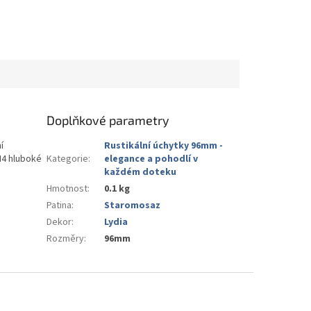
Doplňkové parametry
í
Rustikální úchytky 96mm -
M4 hluboké
Kategorie
:
elegance a pohodlí v
každém doteku
Hmotnost
:
0.1 kg
Patina
:
Staromosaz
Dekor
:
Lydia
Rozměry
:
96mm