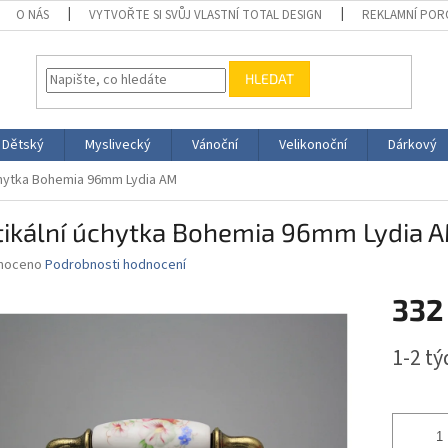
O NÁS
VYTVOŘTE SI SVŮJ VLASTNÍ TOTAL DESIGN
REKLAMNÍ POR
HLEDAT
Dětský
Myslivecký
Vánoční
Velikonoční
Dárkový
chytka Bohemia 96mm Lydia AM
tikální úchytka Bohemia 96mm Lydia 
né
noceno
Podrobnosti hodnocení
ní
332
u
Měrná
1-2 t
cena:
ek.