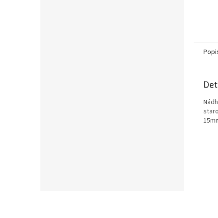
Popi
Det
Nádh
star
15mm
Z
á
p