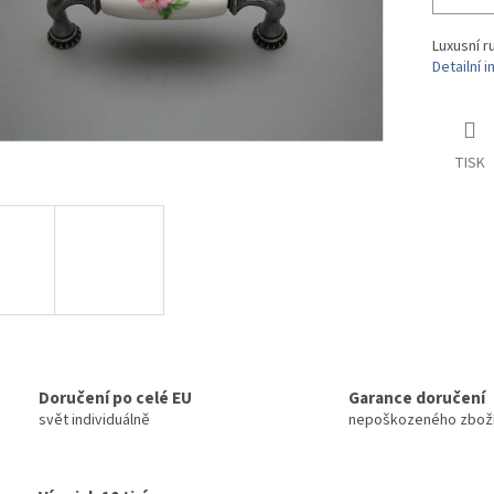
Luxusní r
Detailní 
TISK
Doručení po celé EU
Garance doručení
svět individuálně
nepoškozeného zbož