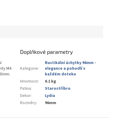
Doplňkové parametry
í
Rustikální úchytky 96mm -
vity M4
Kategorie
:
elegance a pohodlí v
-45mm.
každém doteku
Hmotnost
:
0.1 kg
Patina
:
Starostříbro
Dekor
:
Lydia
Rozměry
:
96mm