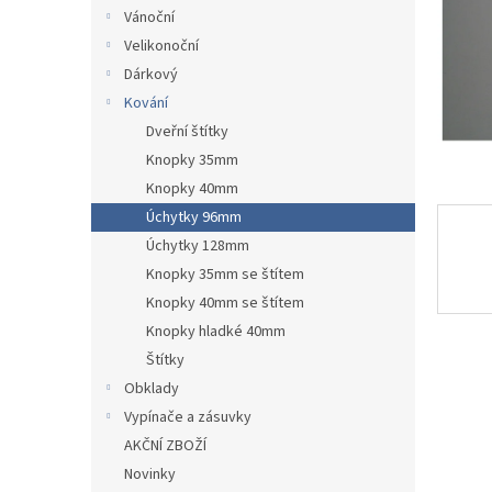
n
Vánoční
e
Velikonoční
l
Dárkový
Kování
Dveřní štítky
Knopky 35mm
Knopky 40mm
Úchytky 96mm
Úchytky 128mm
Knopky 35mm se štítem
Knopky 40mm se štítem
Knopky hladké 40mm
Štítky
Obklady
Vypínače a zásuvky
AKČNÍ ZBOŽÍ
Novinky