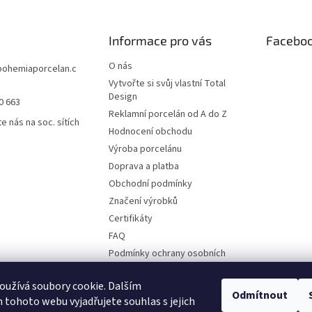
Informace pro vás
Facebo
O nás
bohemiaporcelan.c
Vytvořte si svůj vlastní Total
Design
0 663
Reklamní porcelán od A do Z
e nás na soc. sítích
Hodnocení obchodu
Výroba porcelánu
Doprava a platba
Obchodní podmínky
Značení výrobků
Certifikáty
FAQ
Podmínky ochrany osobních
údajů
Ruční malba
užívá soubory cookie. Dalším
Odmítnout
tohoto webu vyjadřujete souhlas s jejich
Kontakty