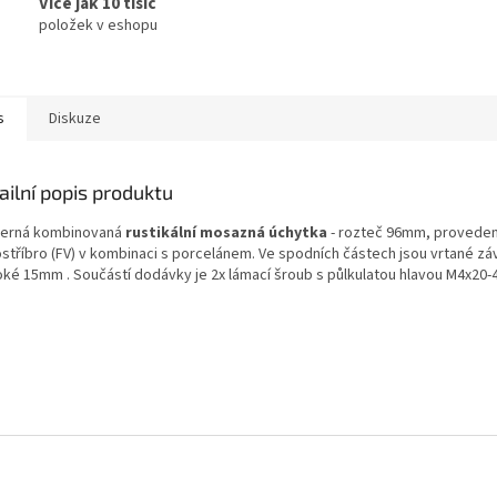
Více jak 10 tisíc
položek v eshopu
s
Diskuze
ailní popis produktu
erná kombinovaná
rustikální mosazná úchytka
- rozteč 96mm, proveden
ostříbro (FV) v kombinaci s porcelánem. Ve spodních částech jsou vrtané zá
oké 15mm . Součástí dodávky je 2x lámací šroub s půlkulatou hlavou M4x20