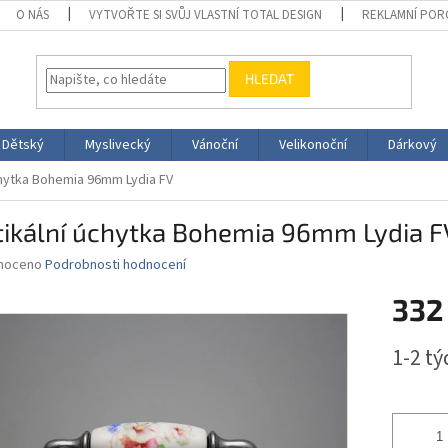
O NÁS
VYTVOŘTE SI SVŮJ VLASTNÍ TOTAL DESIGN
REKLAMNÍ POR
HLEDAT
Dětský
Myslivecký
Vánoční
Velikonoční
Dárkový
chytka Bohemia 96mm Lydia FV
tikální úchytka Bohemia 96mm Lydia F
né
noceno
Podrobnosti hodnocení
ní
332
u
Měrná
1-2 t
cena:
ek.