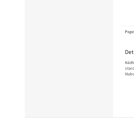
Popi
Det
Nádh
star
hlub
Z
á
p