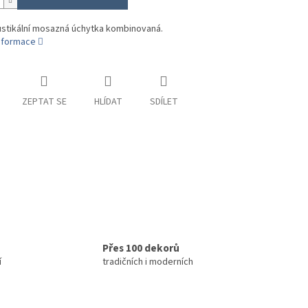
ustikální mosazná úchytka kombinovaná.
informace
ZEPTAT SE
HLÍDAT
SDÍLET
Přes 100 dekorů
í
tradičních i moderních