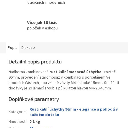
tradičních i moderních
Více jak 10 tisíc
položek v eshopu
Popis
Diskuze
Detailní popis produktu
Nádherná kombinovaná
rustikální mosazná úchytka
- rozteč
96mm, provedení staromosaz v kombinaci s porcelánem Ve
spodních částech jsou vrtané závity M4 hluboké 15mm . Součástí
dodávky je 2x lámací šroub s půlkulatou hlavou M4x20-45mm.
Doplňkové parametry
Rustikální úchytky 96mm - elegance a pohodlí v
Kategorie
:
každém doteku
Hmotnost
:
0.1 kg