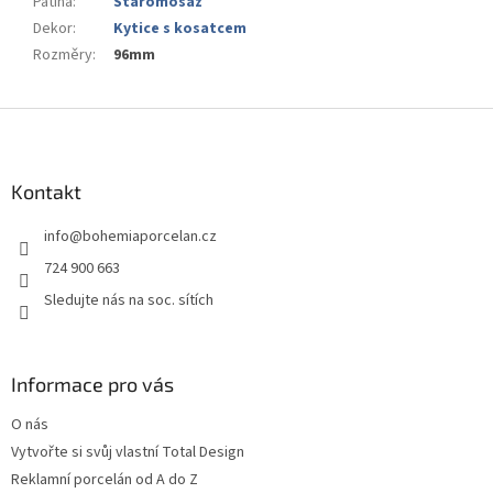
Patina
:
Staromosaz
Dekor
:
Kytice s kosatcem
Rozměry
:
96mm
Z
á
p
a
Kontakt
t
info
@
bohemiaporcelan.cz
í
724 900 663
Sledujte nás na soc. sítích
Informace pro vás
O nás
Vytvořte si svůj vlastní Total Design
Reklamní porcelán od A do Z