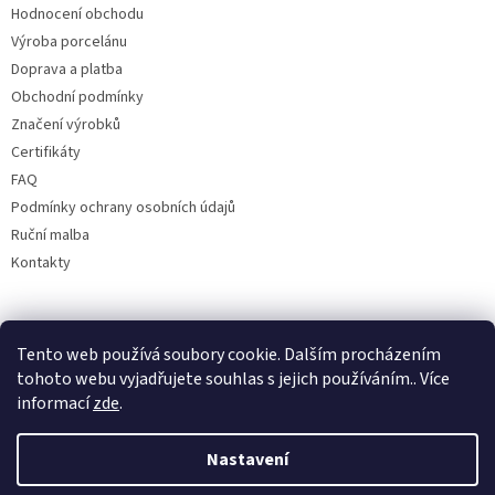
Hodnocení obchodu
Výroba porcelánu
Doprava a platba
Obchodní podmínky
Značení výrobků
Certifikáty
FAQ
Podmínky ochrany osobních údajů
Ruční malba
Kontakty
Facebook
Tento web používá soubory cookie. Dalším procházením
tohoto webu vyjadřujete souhlas s jejich používáním.. Více
informací
zde
.
Nastavení