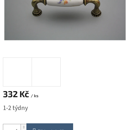
332 Kč
/ ks
Měrná
1-2 týdny
cena: