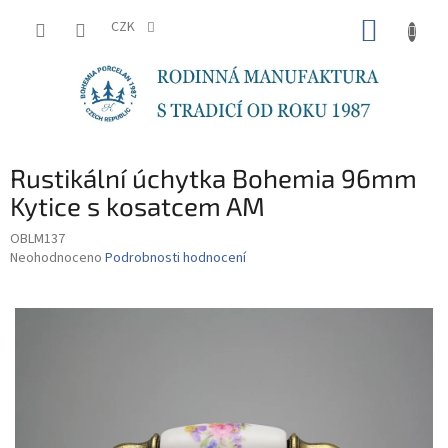
Přejít
NÁKUP
na
CZK
obsah
KOŠÍK
Rustikální úchytka Bohemia 96mm
Kytice s kosatcem AM
OBLM137
Průměrné
Neohodnoceno
Podrobnosti hodnocení
hodnocení
produktu
je
0,0
z
5
hvězdiček.