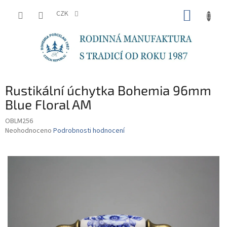
Přejít
NÁKUP
na
CZK
obsah
KOŠÍK
Rustikální úchytka Bohemia 96mm
Blue Floral AM
OBLM256
Průměrné
Neohodnoceno
Podrobnosti hodnocení
hodnocení
produktu
je
0,0
z
5
hvězdiček.