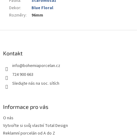
Patina
:
Staromosaz
Dekor
:
Blue Floral
Rozměry
:
96mm
Z
á
p
a
Kontakt
t
info
@
bohemiaporcelan.cz
í
724 900 663
Sledujte nás na soc. sítích
Informace pro vás
O nás
Vytvořte si svůj vlastní Total Design
Reklamní porcelán od A do Z