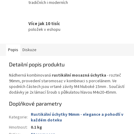
tradičních i moderních
Více jak 10 tisíc
položek v eshopu
Popis
Diskuze
Detailní popis produktu
Nádherná kombinovaná
rustikální mosazná úchytka
- rozteč
96mm, provedení staromosaz v kombinaci s porcelánem. Ve
spodních částech jsou vrtané závity M4 hluboké 15mm . Součástí
dodávky je 2x lámací šroub s půlkulatou hlavou M4x20-45mm.
Doplňkové parametry
Rustikální úchytky 96mm - elegance a pohodlí v
Kategorie
:
každém doteku
Hmotnost
:
0.1 kg