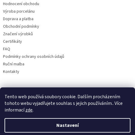
Hodnocení obchodu
Výroba porcelánu
Doprava a platba
Obchodní podmínky
Značení výrobků
Certifikáty
FAQ
Podmínky ochrany osobních údajů
Ruční malba
Kontakty
Facebook
Tento web používá soubory cookie. Dalším procházením
tohoto webu vyjadřujete souhlas s jejich používáním.. Více
informací
zde
.
Nastavení