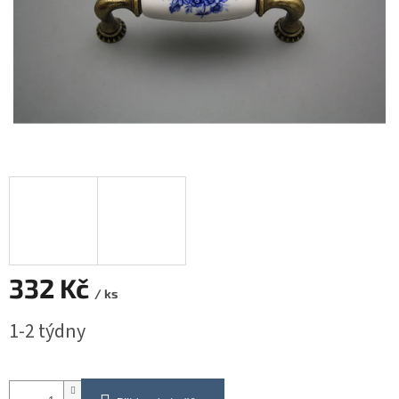
332 Kč
/ ks
Měrná
1-2 týdny
cena: