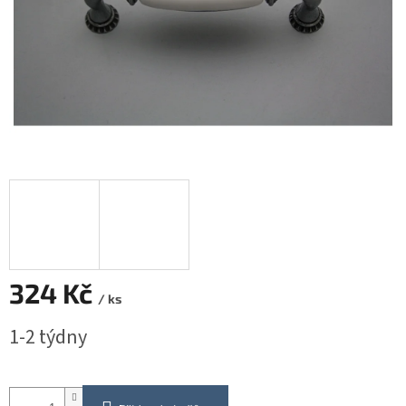
324 Kč
/ ks
Měrná
1-2 týdny
cena: