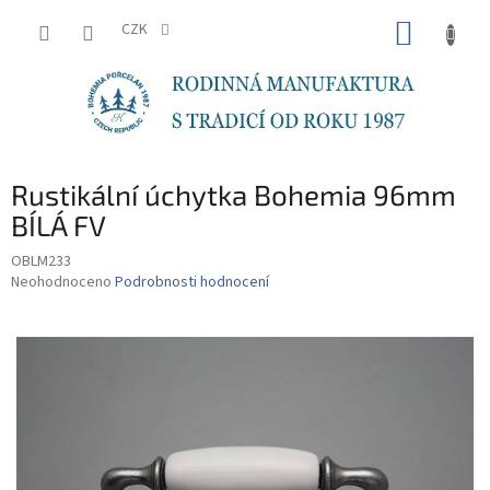
Přejít
NÁKUP
na
CZK
obsah
KOŠÍK
Rustikální úchytka Bohemia 96mm
BÍLÁ FV
OBLM233
Průměrné
Neohodnoceno
Podrobnosti hodnocení
hodnocení
produktu
je
0,0
z
5
hvězdiček.