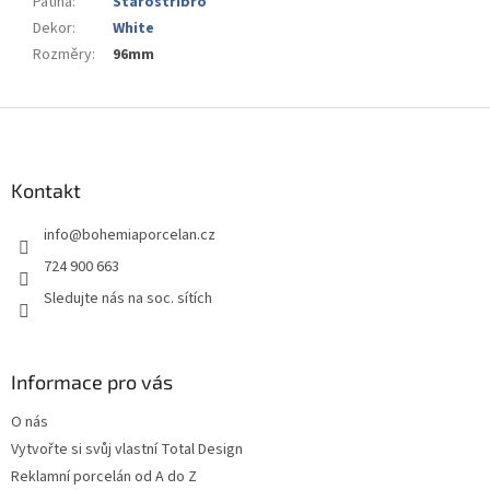
Patina
:
Starostříbro
Dekor
:
White
Rozměry
:
96mm
Z
á
p
a
Kontakt
t
info
@
bohemiaporcelan.cz
í
724 900 663
Sledujte nás na soc. sítích
Informace pro vás
O nás
Vytvořte si svůj vlastní Total Design
Reklamní porcelán od A do Z