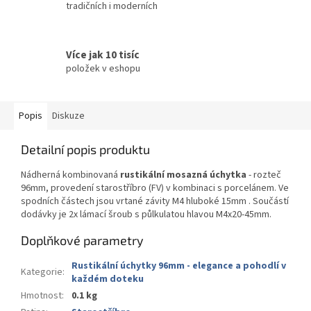
tradičních i moderních
Více jak 10 tisíc
položek v eshopu
Popis
Diskuze
Detailní popis produktu
Nádherná kombinovaná
rustikální mosazná úchytka
- rozteč
96mm, provedení starostříbro (FV) v kombinaci s porcelánem. Ve
spodních částech jsou vrtané závity M4 hluboké 15mm . Součástí
dodávky je 2x lámací šroub s půlkulatou hlavou M4x20-45mm.
Doplňkové parametry
Rustikální úchytky 96mm - elegance a pohodlí v
Kategorie
:
každém doteku
Hmotnost
:
0.1 kg