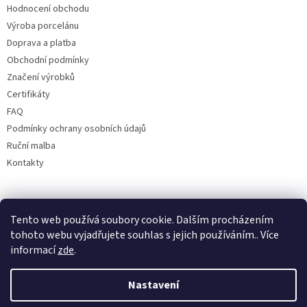
Hodnocení obchodu
Výroba porcelánu
Doprava a platba
Obchodní podmínky
Značení výrobků
Certifikáty
FAQ
Podmínky ochrany osobních údajů
Ruční malba
Kontakty
Facebook
Tento web používá soubory cookie. Dalším procházením
tohoto webu vyjadřujete souhlas s jejich používáním.. Více
informací
zde
.
Nastavení