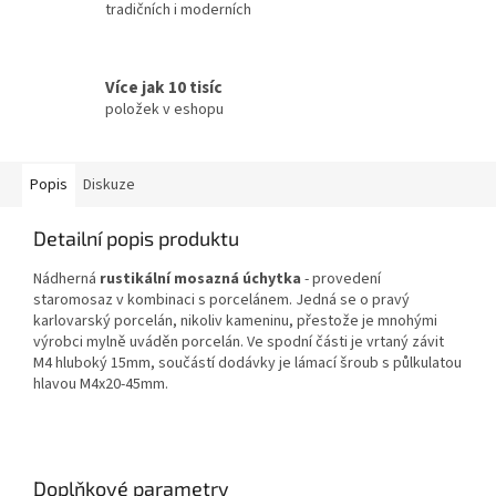
tradičních i moderních
Více jak 10 tisíc
položek v eshopu
Popis
Diskuze
Detailní popis produktu
Nádherná
rustikální mosazná úchytka
- provedení
staromosaz v kombinaci s porcelánem. Jedná se o pravý
karlovarský porcelán, nikoliv kameninu, přestože je mnohými
výrobci mylně uváděn porcelán. Ve spodní části je vrtaný závit
M4 hluboký 15mm, součástí dodávky je lámací šroub s půlkulatou
hlavou M4x20-45mm.
Doplňkové parametry