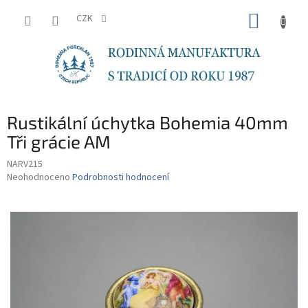
Přejít
NÁKUP
na
CZK
obsah
KOŠÍK
Rustikální úchytka Bohemia 40mm
Tři grácie AM
NARV215
Průměrné
Neohodnoceno
Podrobnosti hodnocení
hodnocení
produktu
je
0,0
z
5
hvězdiček.