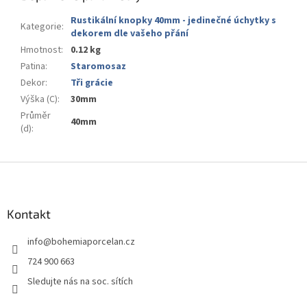
Rustikální knopky 40mm - jedinečné úchytky s
Kategorie
:
dekorem dle vašeho přání
Hmotnost
:
0.12 kg
Patina
:
Staromosaz
Dekor
:
Tři grácie
Výška (C)
:
30mm
Průměr
40mm
(d)
:
Z
á
p
a
Kontakt
t
info
@
bohemiaporcelan.cz
í
724 900 663
Sledujte nás na soc. sítích