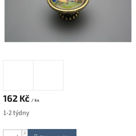
162 Kč
/ ks
Měrná
1-2 týdny
cena: