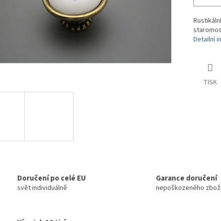
Rustikál
staromos
Detailní 
TISK
Doručení po celé EU
Garance doručení
svět individuálně
nepoškozeného zbož