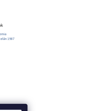
ok
emia
elán 1987