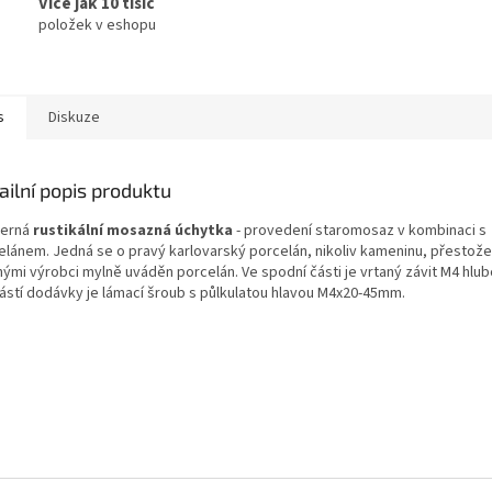
Více jak 10 tisíc
položek v eshopu
s
Diskuze
ailní popis produktu
erná
rustikální mosazná úchytka
- provedení staromosaz v kombinaci s
elánem. Jedná se o pravý karlovarský porcelán, nikoliv kameninu, přestože
ými výrobci mylně uváděn porcelán. Ve spodní části je vrtaný závit M4 hl
ástí dodávky je lámací šroub s půlkulatou hlavou M4x20-45mm.