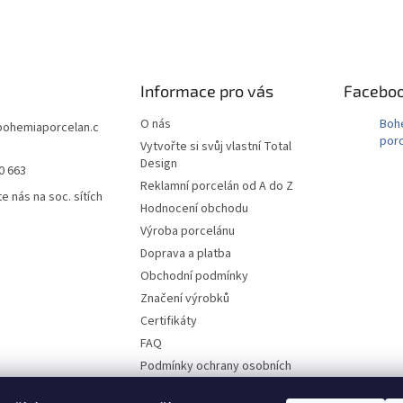
Informace pro vás
Facebo
O nás
Boh
bohemiaporcelan.c
porc
Vytvořte si svůj vlastní Total
Design
0 663
Reklamní porcelán od A do Z
e nás na soc. sítích
Hodnocení obchodu
Výroba porcelánu
Doprava a platba
Obchodní podmínky
Značení výrobků
Certifikáty
FAQ
Podmínky ochrany osobních
údajů