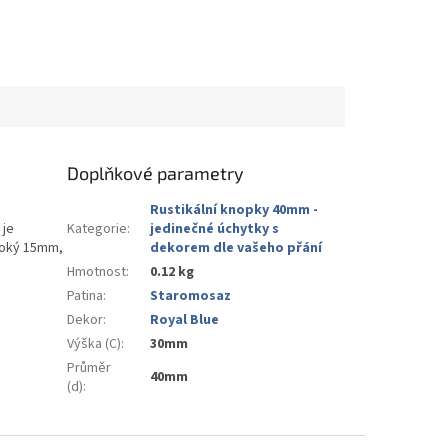
Doplňkové parametry
Rustikální knopky 40mm -
 je
Kategorie
:
jedinečné úchytky s
uboký 15mm,
dekorem dle vašeho přání
Hmotnost
:
0.12 kg
Patina
:
Staromosaz
Dekor
:
Royal Blue
Výška (C)
:
30mm
Průměr
40mm
(d)
: