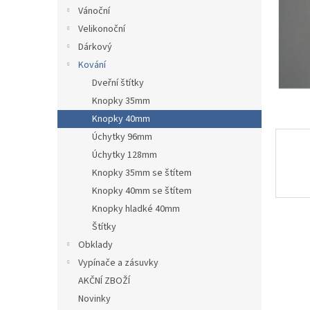
n
Vánoční
e
Velikonoční
l
Dárkový
Kování
Dveřní štítky
Knopky 35mm
Knopky 40mm
Úchytky 96mm
Úchytky 128mm
Knopky 35mm se štítem
Knopky 40mm se štítem
Knopky hladké 40mm
Štítky
Obklady
Vypínače a zásuvky
AKČNÍ ZBOŽÍ
Novinky