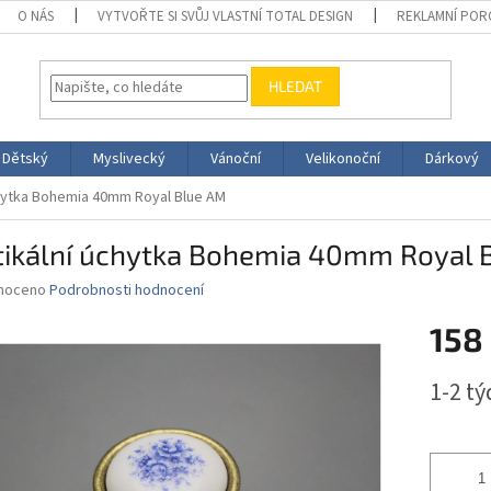
O NÁS
VYTVOŘTE SI SVŮJ VLASTNÍ TOTAL DESIGN
REKLAMNÍ POR
HLEDAT
Dětský
Myslivecký
Vánoční
Velikonoční
Dárkový
chytka Bohemia 40mm Royal Blue AM
tikální úchytka Bohemia 40mm Royal 
né
noceno
Podrobnosti hodnocení
ní
158
u
Měrná
1-2 t
cena:
ek.