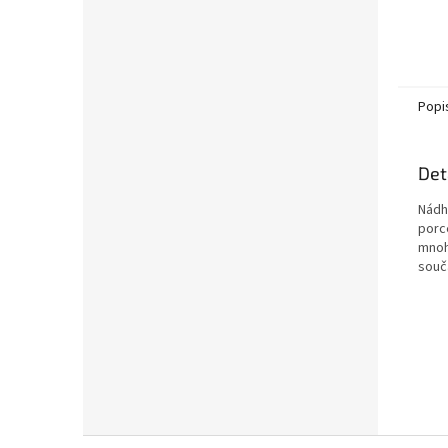
Popi
Det
Nádh
porc
mnoh
souč
Z