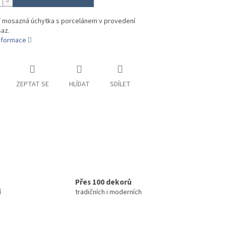
ní mosazná úchytka s porcelánem v provedení
az.
informace
ZEPTAT SE
HLÍDAT
SDÍLET
Přes 100 dekorů
í
tradičních i moderních