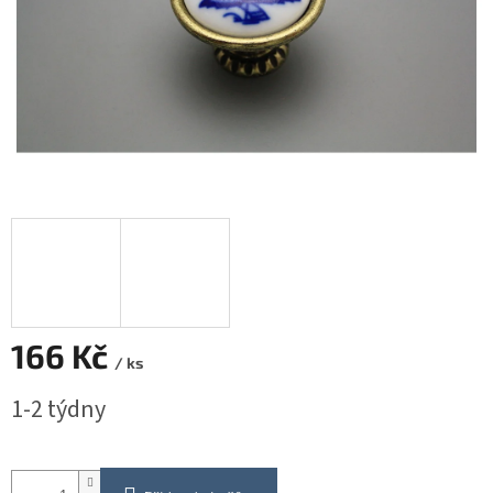
166 Kč
/ ks
Měrná
1-2 týdny
cena: