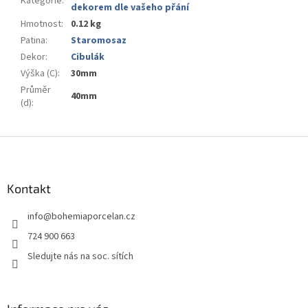
Kategorie
:
dekorem dle vašeho přání
Hmotnost
:
0.12 kg
Patina
:
Staromosaz
Dekor
:
Cibulák
Výška (C)
:
30mm
Průměr
40mm
(d)
:
Z
á
p
a
Kontakt
t
info
@
bohemiaporcelan.cz
í
724 900 663
Sledujte nás na soc. sítích