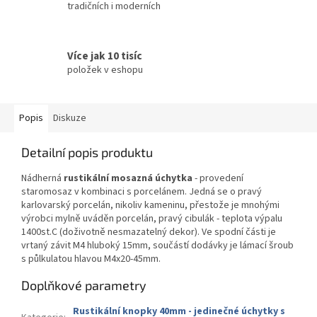
tradičních i moderních
Více jak 10 tisíc
položek v eshopu
Popis
Diskuze
Detailní popis produktu
Nádherná
rustikální mosazná úchytka
- provedení
staromosaz v kombinaci s porcelánem. Jedná se o pravý
karlovarský porcelán, nikoliv kameninu, přestože je mnohými
výrobci mylně uváděn porcelán, pravý cibulák - teplota výpalu
1400st.C (doživotně nesmazatelný dekor). Ve spodní části je
vrtaný závit M4 hluboký 15mm, součástí dodávky je lámací šroub
s půlkulatou hlavou M4x20-45mm.
Doplňkové parametry
Rustikální knopky 40mm - jedinečné úchytky s