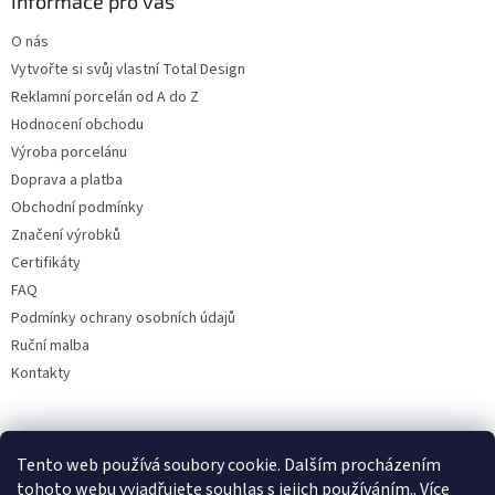
Informace pro vás
O nás
Vytvořte si svůj vlastní Total Design
Reklamní porcelán od A do Z
Hodnocení obchodu
Výroba porcelánu
Doprava a platba
Obchodní podmínky
Značení výrobků
Certifikáty
FAQ
Podmínky ochrany osobních údajů
Ruční malba
Kontakty
Facebook
Tento web používá soubory cookie. Dalším procházením
tohoto webu vyjadřujete souhlas s jejich používáním.. Více