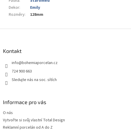
Patina
:
Staroměď
Dekor
:
Emily
Rozměry
:
128mm
Z
á
p
a
Kontakt
t
info
@
bohemiaporcelan.cz
í
724 900 663
Sledujte nás na soc. sítích
Informace pro vás
O nás
Vytvořte si svůj vlastní Total Design
Reklamní porcelán od A do Z