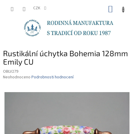
Přejít
NÁKUP
na
CZK
obsah
KOŠÍK
Rustikální úchytka Bohemia 128mm
Emily CU
OBLV279
Průměrné
Neohodnoceno
Podrobnosti hodnocení
hodnocení
produktu
je
0,0
z
5
hvězdiček.