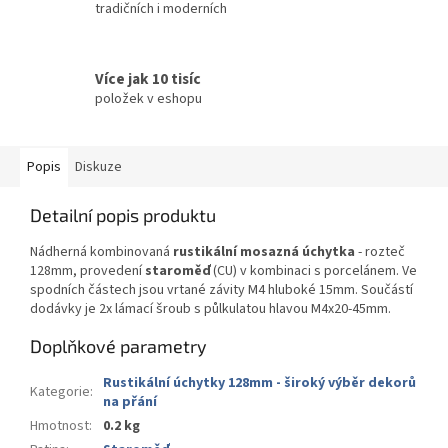
tradičních i moderních
Více jak 10 tisíc
položek v eshopu
Popis
Diskuze
Detailní popis produktu
Nádherná kombinovaná
rustikální mosazná úchytka
- rozteč
128mm, provedení
staroměď
(CU) v kombinaci s porcelánem. Ve
spodních částech jsou vrtané závity M4 hluboké 15mm. Součástí
dodávky je 2x lámací šroub s půlkulatou hlavou M4x20-45mm.
Doplňkové parametry
Rustikální úchytky 128mm - široký výběr dekorů
Kategorie
:
na přání
Hmotnost
:
0.2 kg