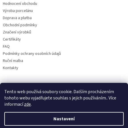
Hodnocení obchodu
Výroba porcelánu
Doprava a platba
Obchodní podmínky
Značení výrobků
Certifikáty
FAQ
Podmínky ochrany osobních údajů
Ruční malba
Kontakty
Facebook
Tento web používá soubory cookie. Dalším procházením
tohoto webu vyjadřujete souhlas s jejich používáním.. Více
informací
zde
.
Nastavení