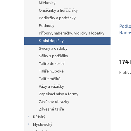
Mlékovky
Omáčníky a hořčičníky
Podložky a podtácky
Podnosy
Podlo
Rado
Příbory, naběračky, vidličky a lopatky
Stolní doplňky
Svícny a ozdoby
Šálky s podšálky
174 
Talíře dezertní
Talíře hluboké
Prakti
Talíře mělké
Vázy a vázičky
Zapékací mísy a formy
Závěsné obrázky
Závěsné talíře
Dětský
Myslivecký