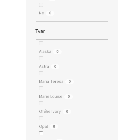
Ne
0
Tvar
Alaska
0
Astra
0
Maria Teresa
0
Marie Louise
0
Ofélie Ivory
0
Opal
0