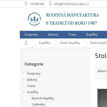
Přejít
724 900 663
info@bohemiaporcelan.cz
na
obsah
Soupravy
Dekory
Tvary
Doplňky
Domů
Doplňky
Stolní doplňky
Stolní dopl
P
Stol
o
Přeskočit
s
Kategorie
kategorie
Ř
t
a
r
Abece
Soupravy
z
a
Dekory
e
n
V
n
Tvary
n
ý
í
í
Doplňky
p
p
p
Bytové doplňky
i
r
a
Cukřenky