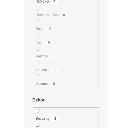
Rokoko
4
Rokoko Ivory
0
Rose
0
Tom
0
Verona
0
Vicomte
0
Yvonne
0
Dekor
Berušky
5