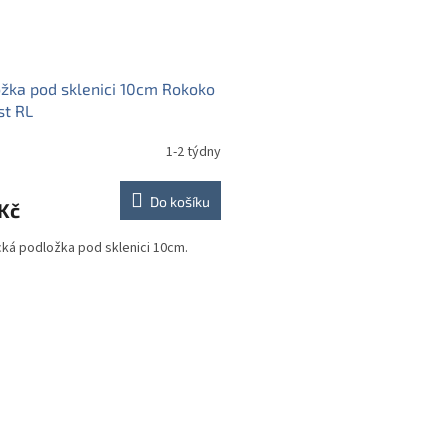
žka pod sklenici 10cm Rokoko
st RL
1-2 týdny
Do košíku
Kč
cká podložka pod sklenici 10cm.
O
v
l
á
d
a
c
í
p