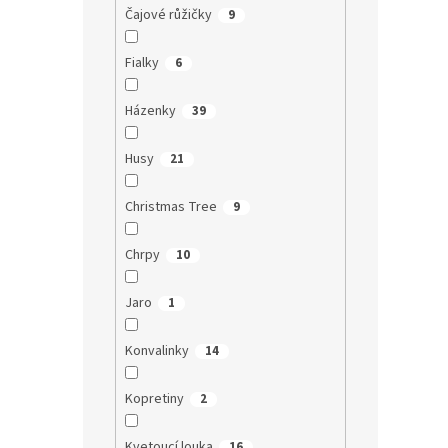
Čajové růžičky
9
Fialky
6
Házenky
39
Husy
21
Christmas Tree
9
Chrpy
10
Jaro
1
Konvalinky
14
Kopretiny
2
Kvetoucí louka
16