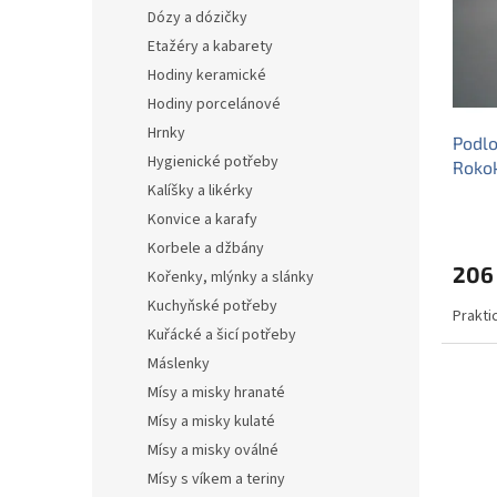
s
o
n
Dózy a dózičky
p
d
e
Etažéry a kabarety
r
u
l
o
k
Hodiny keramické
d
t
Hodiny porcelánové
u
ů
Hrnky
Podlo
k
Hygienické potřeby
Roko
t
Kalíšky a likérky
ů
Konvice a karafy
Korbele a džbány
206
Kořenky, mlýnky a slánky
Kuchyňské potřeby
Prakti
Kuřácké a šicí potřeby
Máslenky
Mísy a misky hranaté
Mísy a misky kulaté
Mísy a misky oválné
Mísy s víkem a teriny