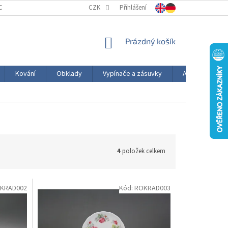
CELÁN OD A DO Z
HODNOCENÍ OBCHODU
CZK
Přihlášení
VÝROBA PORCELÁNU
NÁKUPNÍ
Prázdný košík
KOŠÍK
Kování
Obklady
Vypínače a zásuvky
AKČNÍ ZBOŽÍ
4
položek celkem
KRAD002
Kód:
ROKRAD003