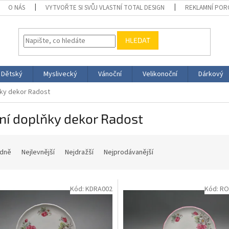
O NÁS
VYTVOŘTE SI SVŮJ VLASTNÍ TOTAL DESIGN
REKLAMNÍ POR
HLEDAT
Dětský
Myslivecký
Vánoční
Velikonoční
Dárkový
ňky dekor Radost
ní doplňky dekor Radost
dně
Nejlevnější
Nejdražší
Nejprodávanější
Kód:
KDRA002
Kód:
RO