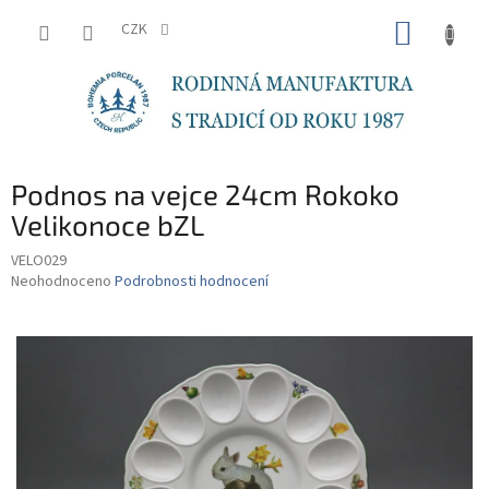
Přejít
NÁKUP
na
CZK
obsah
KOŠÍK
Podnos na vejce 24cm Rokoko
Velikonoce bZL
VELO029
Průměrné
Neohodnoceno
Podrobnosti hodnocení
hodnocení
produktu
je
0,0
z
5
hvězdiček.