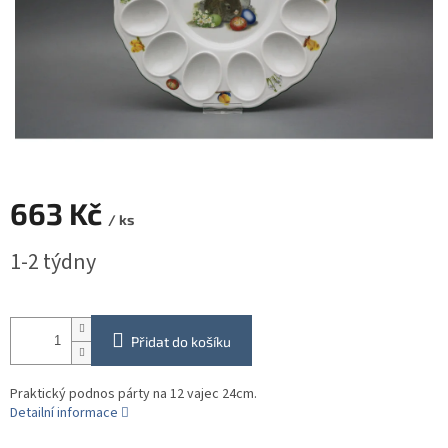
663 Kč
/ ks
Měrná
1-2 týdny
cena:
Přidat do košíku
Praktický podnos párty na 12 vajec 24cm.
Detailní informace