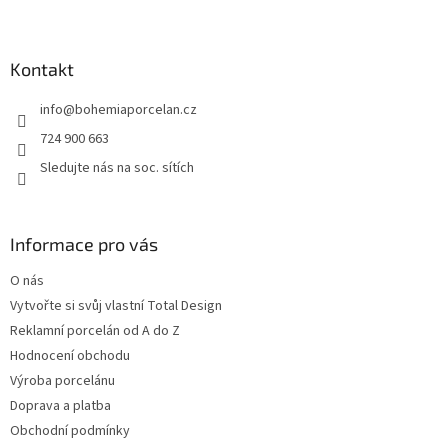
Z
á
p
a
Kontakt
t
info
@
bohemiaporcelan.cz
í
724 900 663
Sledujte nás na soc. sítích
Informace pro vás
O nás
Vytvořte si svůj vlastní Total Design
Reklamní porcelán od A do Z
Hodnocení obchodu
Výroba porcelánu
Doprava a platba
Obchodní podmínky