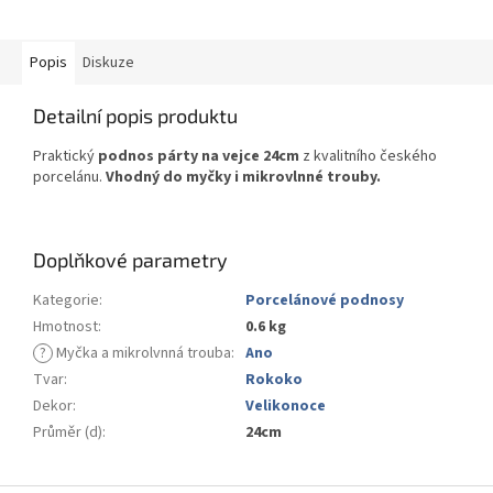
Popis
Diskuze
Detailní popis produktu
Praktický
podnos párty na vejce 24cm
z kvalitního českého
porcelánu.
Vhodný do myčky i mikrovlnné trouby.
Doplňkové parametry
Kategorie
:
Porcelánové podnosy
Hmotnost
:
0.6 kg
?
Myčka a mikrolvnná trouba
:
Ano
Tvar
:
Rokoko
Dekor
:
Velikonoce
Průměr (d)
:
24cm