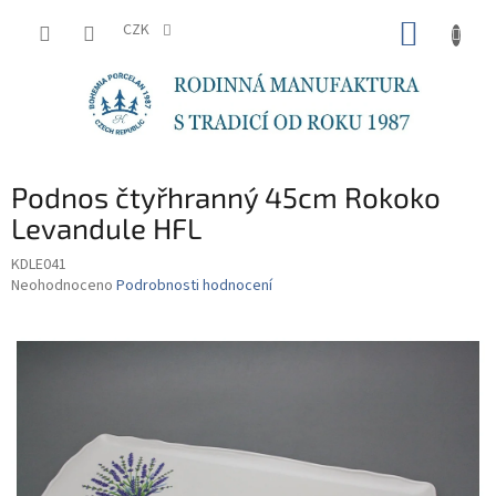
Přejít
NÁKUP
na
CZK
obsah
KOŠÍK
Podnos čtyřhranný 45cm Rokoko
Levandule HFL
KDLE041
Průměrné
Neohodnoceno
Podrobnosti hodnocení
hodnocení
produktu
je
0,0
z
5
hvězdiček.