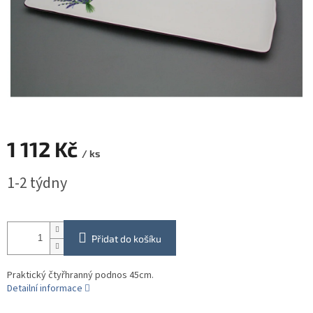
1 112 Kč
/ ks
Měrná
1-2 týdny
cena:
Přidat do košíku
Praktický čtyřhranný podnos 45cm.
Detailní informace