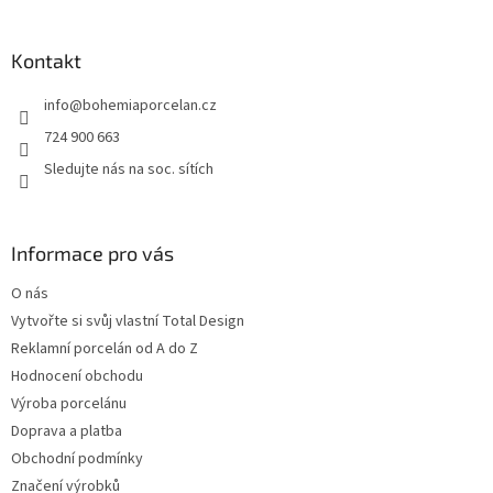
á
p
a
Kontakt
t
info
@
bohemiaporcelan.cz
í
724 900 663
Sledujte nás na soc. sítích
Informace pro vás
O nás
Vytvořte si svůj vlastní Total Design
Reklamní porcelán od A do Z
Hodnocení obchodu
Výroba porcelánu
Doprava a platba
Obchodní podmínky
Značení výrobků