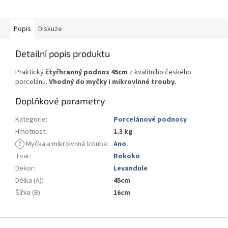
Popis
Diskuze
Detailní popis produktu
Praktický
čtyřhranný podnos 45cm
z kvalitního českého
porcelánu.
Vhodný do myčky i mikrovlnné trouby.
Doplňkové parametry
Kategorie
:
Porcelánové podnosy
Hmotnost
:
1.3 kg
?
Myčka a mikrolvnná trouba
:
Ano
Tvar
:
Rokoko
Dekor
:
Levandule
Délka (A)
:
45cm
Šířka (B)
:
16cm
Z