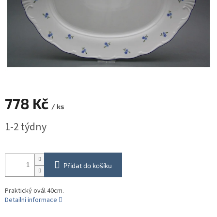
778 Kč
/ ks
Měrná
1-2 týdny
cena:
Přidat do košíku
Praktický ovál 40cm.
Detailní informace