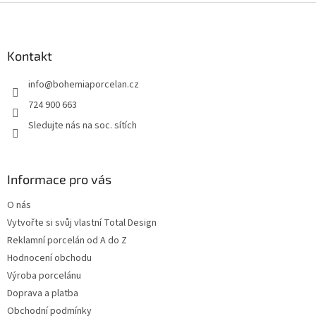
Z
á
p
a
Kontakt
t
info
@
bohemiaporcelan.cz
í
724 900 663
Sledujte nás na soc. sítích
Informace pro vás
O nás
Vytvořte si svůj vlastní Total Design
Reklamní porcelán od A do Z
Hodnocení obchodu
Výroba porcelánu
Doprava a platba
Obchodní podmínky