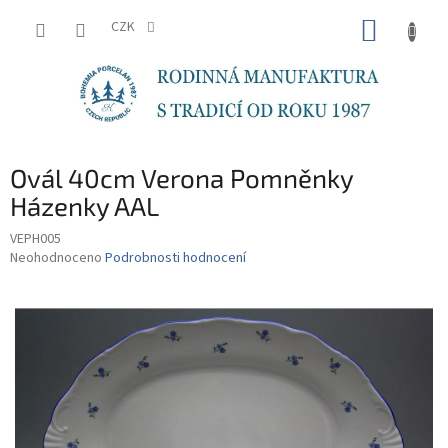
Přejít
NÁKUP
na
CZK
obsah
KOŠÍK
Ovál 40cm Verona Pomněnky
Házenky AAL
VEPH005
Průměrné
Neohodnoceno
Podrobnosti hodnocení
hodnocení
produktu
je
0,0
z
5
hvězdiček.