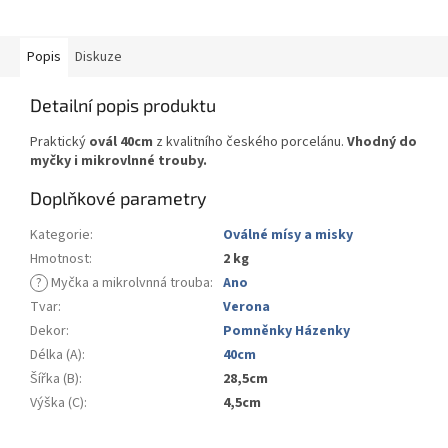
Popis
Diskuze
Detailní popis produktu
Praktický
ovál 40cm
z kvalitního českého porcelánu.
Vhodný do
myčky i mikrovlnné trouby.
Doplňkové parametry
Kategorie
:
Oválné mísy a misky
Hmotnost
:
2 kg
?
Myčka a mikrolvnná trouba
:
Ano
Tvar
:
Verona
Dekor
:
Pomněnky Házenky
Délka (A)
:
40cm
Šířka (B)
:
28,5cm
Výška (C)
:
4,5cm