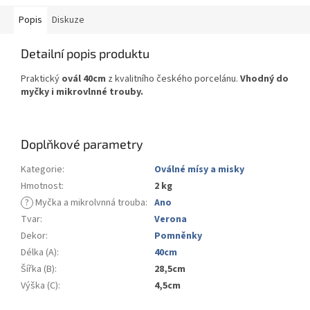
Popis
Diskuze
Detailní popis produktu
Praktický
ovál 40cm
z kvalitního českého porcelánu.
Vhodný do
myčky i mikrovlnné trouby.
Doplňkové parametry
Kategorie
:
Oválné mísy a misky
Hmotnost
:
2 kg
?
Myčka a mikrolvnná trouba
:
Ano
Tvar
:
Verona
Dekor
:
Pomněnky
Délka (A)
:
40cm
Šířka (B)
:
28,5cm
Výška (C)
:
4,5cm