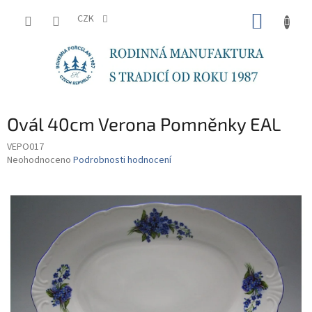
Přejít
NÁKUP
na
CZK
obsah
KOŠÍK
Ovál 40cm Verona Pomněnky EAL
VEPO017
Průměrné
Neohodnoceno
Podrobnosti hodnocení
hodnocení
produktu
je
0,0
z
5
hvězdiček.