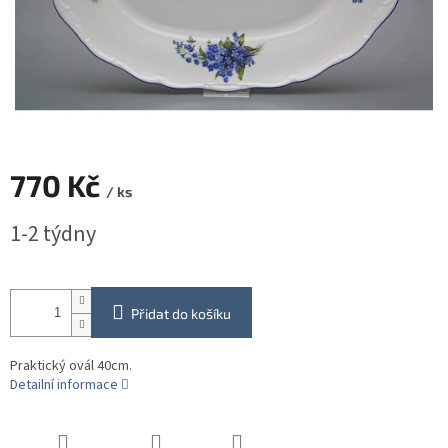
770 Kč
/ ks
Měrná
1-2 týdny
cena:
Přidat do košíku
Praktický ovál 40cm.
Detailní informace