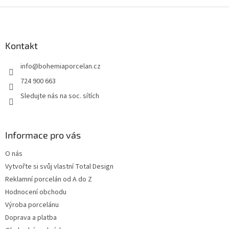
Z
á
p
a
Kontakt
t
info
@
bohemiaporcelan.cz
í
724 900 663
Sledujte nás na soc. sítích
Informace pro vás
O nás
Vytvořte si svůj vlastní Total Design
Reklamní porcelán od A do Z
Hodnocení obchodu
Výroba porcelánu
Doprava a platba