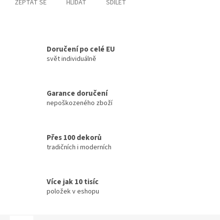
ZEPTAT SE
HLÍDAT
SDÍLET
Doručení po celé EU
svět individuálně
Garance doručení
nepoškozeného zboží
Přes 100 dekorů
tradičních i moderních
Více jak 10 tisíc
položek v eshopu