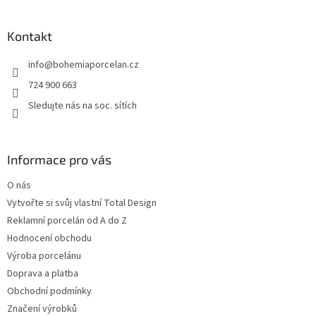
á
p
a
Kontakt
t
info
@
bohemiaporcelan.cz
í
724 900 663
Sledujte nás na soc. sítích
Informace pro vás
O nás
Vytvořte si svůj vlastní Total Design
Reklamní porcelán od A do Z
Hodnocení obchodu
Výroba porcelánu
Doprava a platba
Obchodní podmínky
Značení výrobků