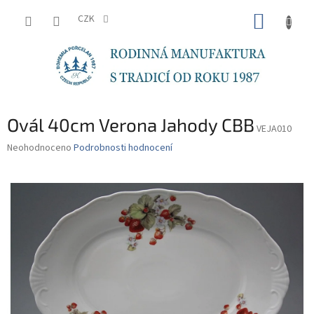
Přejít
NÁKUP
na
CZK
obsah
KOŠÍK
Ovál 40cm Verona Jahody CBB
VEJA010
Průměrné
Neohodnoceno
Podrobnosti hodnocení
hodnocení
produktu
je
0,0
z
5
hvězdiček.