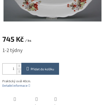
745 Kč
/ ks
Měrná
1-2 týdny
cena:
Přidat do košíku
Praktický ovál 40cm.
Detailní informace