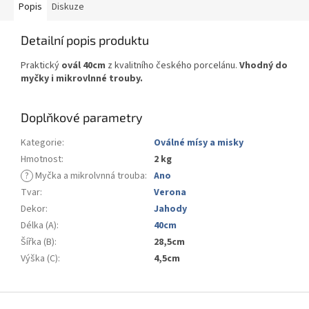
Popis
Diskuze
Detailní popis produktu
Praktický
ovál 40cm
z kvalitního českého porcelánu.
Vhodný do
myčky i mikrovlnné trouby.
Doplňkové parametry
Kategorie
:
Oválné mísy a misky
Hmotnost
:
2 kg
?
Myčka a mikrolvnná trouba
:
Ano
Tvar
:
Verona
Dekor
:
Jahody
Délka (A)
:
40cm
Šířka (B)
:
28,5cm
Výška (C)
:
4,5cm
Z