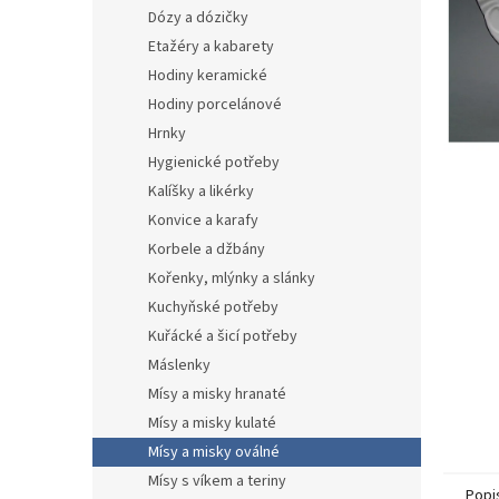
n
Dózy a dózičky
e
Etažéry a kabarety
l
Hodiny keramické
Hodiny porcelánové
Hrnky
Hygienické potřeby
Kalíšky a likérky
Konvice a karafy
Korbele a džbány
Kořenky, mlýnky a slánky
Kuchyňské potřeby
Kuřácké a šicí potřeby
Máslenky
Mísy a misky hranaté
Mísy a misky kulaté
Mísy a misky oválné
Mísy s víkem a teriny
Popi