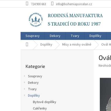
Přejít
724 900 663
info@bohemiaporcelan.cz
na
obsah
Soupravy
Dekory
Tvary
Doplňky
Domů
Doplňky
Mísy a misky oválné
Ovál 4
P
Ovál
o
Přeskočit
s
Průměr
Neohod
Kategorie
kategorie
t
hodnoce
r
produkt
Soupravy
a
je
Dekory
0,0
n
z
Tvary
n
5
í
Doplňky
hvězdič
p
Bytové doplňky
a
Cukřenky