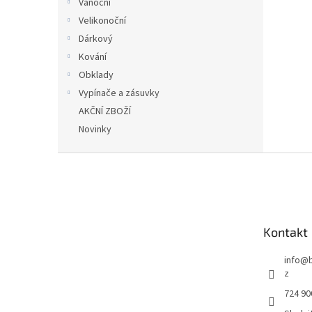
Vánoční
Velikonoční
Dárkový
Kování
Obklady
Vypínače a zásuvky
AKČNÍ ZBOŽÍ
Novinky
Z
á
p
a
t
Kontakt
í
info
@
z
724 90