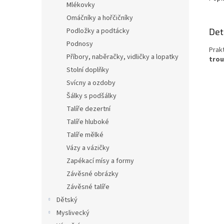
Mlékovky
Omáčníky a hořčičníky
Det
Podložky a podtácky
Podnosy
Prak
Příbory, naběračky, vidličky a lopatky
trou
Stolní doplňky
Svícny a ozdoby
Šálky s podšálky
Talíře dezertní
Talíře hluboké
Talíře mělké
Vázy a vázičky
Zapékací mísy a formy
Závěsné obrázky
Závěsné talíře
Dětský
Myslivecký