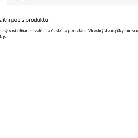
ailní popis produktu
tický
ovál 40cm
z kvalitního českého porcelánu.
Vhodný do myčky i mikr
by.