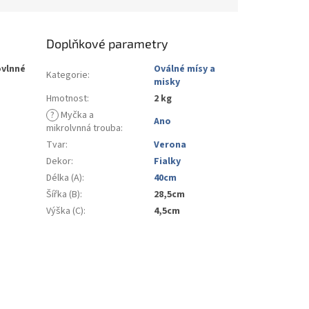
Doplňkové parametry
ovlnné
Oválné mísy a
Kategorie
:
misky
Hmotnost
:
2 kg
?
Myčka a
Ano
mikrolvnná trouba
:
Tvar
:
Verona
Dekor
:
Fialky
Délka (A)
:
40cm
Šířka (B)
:
28,5cm
Výška (C)
:
4,5cm