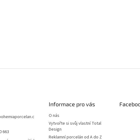
Informace pro vás
Facebo
O nás
bohemiaporcelan.c
Vytvořte si svůj vlastní Total
Design
0 663
Reklamní porcelán od A do Z