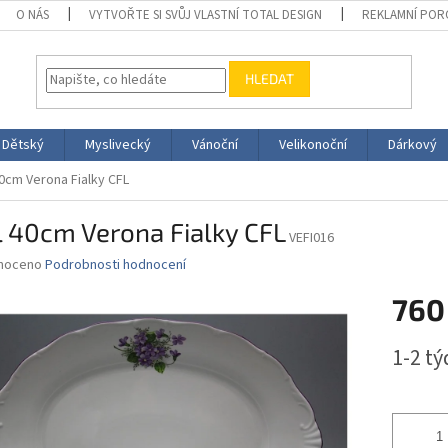
O NÁS
VYTVOŘTE SI SVŮJ VLASTNÍ TOTAL DESIGN
REKLAMNÍ POR
HLEDAT
Dětský
Myslivecký
Vánoční
Velikonoční
Dárkový
0cm Verona Fialky CFL
 40cm Verona Fialky CFL
VEFI016
né
noceno
Podrobnosti hodnocení
ní
760
u
Měrná
1-2 t
cena:
ek.