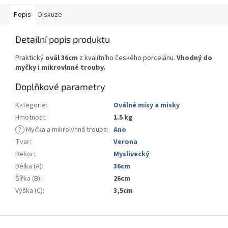
Popis
Diskuze
Detailní popis produktu
Praktický
ovál 36cm
z kvalitního českého porcelánu.
Vhodný do
myčky i mikrovlnné trouby.
Doplňkové parametry
Kategorie
:
Oválné mísy a misky
Hmotnost
:
1.5 kg
?
Myčka a mikrolvnná trouba
:
Ano
Tvar
:
Verona
Dekor
:
Myslivecký
Délka (A)
:
36cm
Šířka (B)
:
26cm
Výška (C)
:
3,5cm
Z