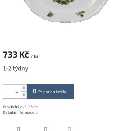
733 Kč
/ ks
Měrná
1-2 týdny
cena:
Přidat do košíku
Praktický ovál 36cm.
Detailní informace