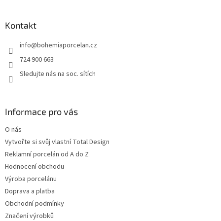
á
p
a
Kontakt
t
info
@
bohemiaporcelan.cz
í
724 900 663
Sledujte nás na soc. sítích
Informace pro vás
O nás
Vytvořte si svůj vlastní Total Design
Reklamní porcelán od A do Z
Hodnocení obchodu
Výroba porcelánu
Doprava a platba
Obchodní podmínky
Značení výrobků