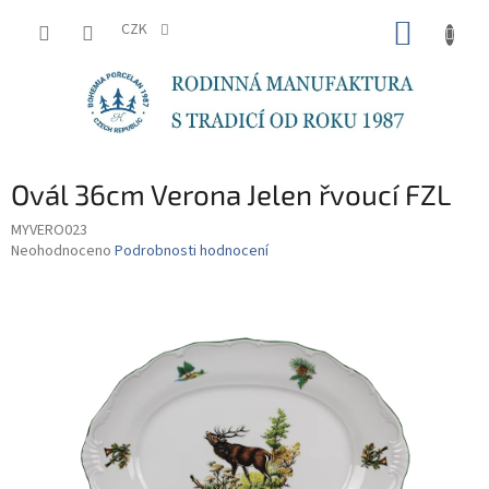
Přejít
NÁKUP
na
CZK
obsah
KOŠÍK
Ovál 36cm Verona Jelen řvoucí FZL
MYVERO023
Průměrné
Neohodnoceno
Podrobnosti hodnocení
hodnocení
produktu
je
0,0
z
5
hvězdiček.