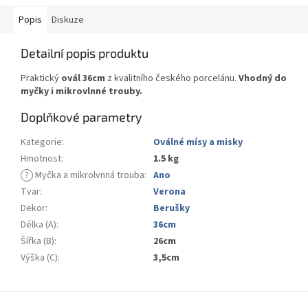
Popis
Diskuze
Detailní popis produktu
Praktický
ovál 36cm
z kvalitního českého porcelánu.
Vhodný do
myčky i mikrovlnné trouby.
Doplňkové parametry
Kategorie
:
Oválné mísy a misky
Hmotnost
:
1.5 kg
?
Myčka a mikrolvnná trouba
:
Ano
Tvar
:
Verona
Dekor
:
Berušky
Délka (A)
:
36cm
Šířka (B)
:
26cm
Výška (C)
:
3,5cm
Z