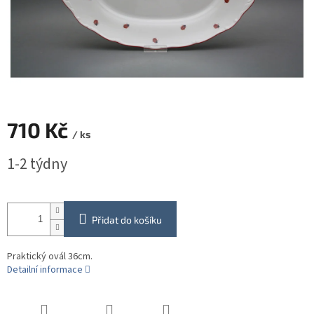
710 Kč
/ ks
Měrná
1-2 týdny
cena:
Přidat do košíku
Praktický ovál 36cm.
Detailní informace