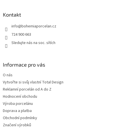
á
p
a
Kontakt
t
info
@
bohemiaporcelan.cz
í
724 900 663
Sledujte nás na soc. sítích
Informace pro vás
O nás
Vytvořte si svůj vlastní Total Design
Reklamní porcelán od A do Z
Hodnocení obchodu
Výroba porcelánu
Doprava a platba
Obchodní podmínky
Značení výrobků