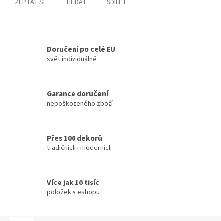
ZEPTAT SE
HLÍDAT
SDÍLET
Doručení po celé EU
svět individuálně
Garance doručení
nepoškozeného zboží
Přes 100 dekorů
tradičních i moderních
Více jak 10 tisíc
položek v eshopu