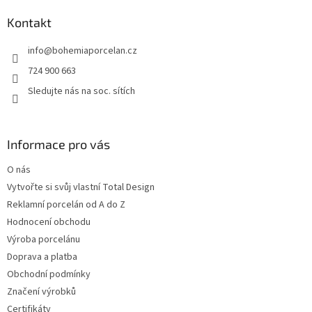
p
a
Kontakt
t
info
@
bohemiaporcelan.cz
í
724 900 663
Sledujte nás na soc. sítích
Informace pro vás
O nás
Vytvořte si svůj vlastní Total Design
Reklamní porcelán od A do Z
Hodnocení obchodu
Výroba porcelánu
Doprava a platba
Obchodní podmínky
Značení výrobků
Certifikáty