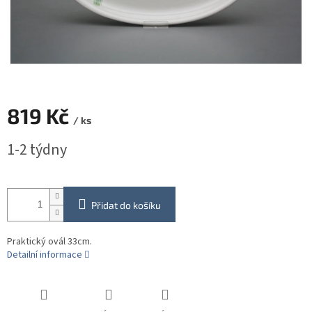
819 Kč
/ ks
Měrná
1-2 týdny
cena:
Přidat do košíku
Praktický ovál 33cm.
Detailní informace