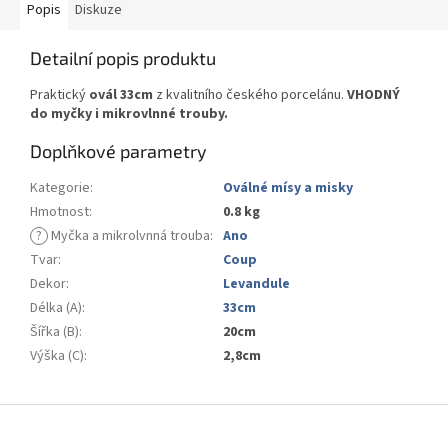
Popis
Diskuze
Detailní popis produktu
Praktický
ovál 33cm
z kvalitního českého porcelánu.
VHODNÝ
do myčky i mikrovlnné trouby.
Doplňkové parametry
Kategorie
:
Oválné mísy a misky
Hmotnost
:
0.8 kg
?
Myčka a mikrolvnná trouba
:
Ano
Tvar
:
Coup
Dekor
:
Levandule
Délka (A)
:
33cm
Šířka (B)
:
20cm
Výška (C)
:
2,8cm
Z
á