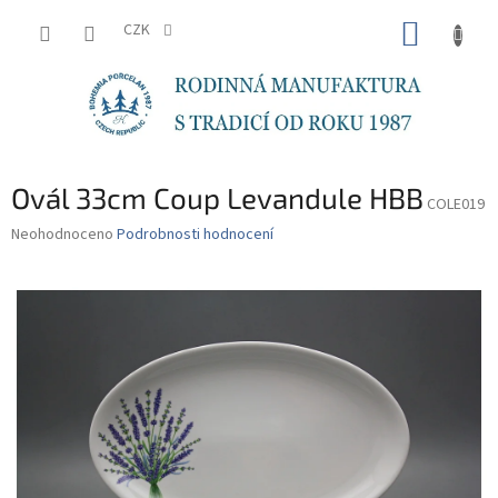
Přejít
NÁKUP
na
CZK
obsah
KOŠÍK
Ovál 33cm Coup Levandule HBB
COLE019
Průměrné
Neohodnoceno
Podrobnosti hodnocení
hodnocení
produktu
je
0,0
z
5
hvězdiček.