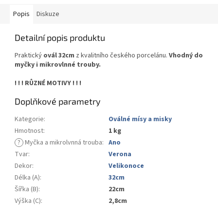
Popis
Diskuze
Detailní popis produktu
Praktický
ovál 32cm
z kvalitního českého porcelánu.
Vhodný do
myčky i mikrovlnné trouby.
! ! ! RŮZNÉ MOTIVY ! ! !
Doplňkové parametry
Kategorie
:
Oválné mísy a misky
Hmotnost
:
1 kg
?
Myčka a mikrolvnná trouba
:
Ano
Tvar
:
Verona
Dekor
:
Velikonoce
Délka (A)
:
32cm
Šířka (B)
:
22cm
Výška (C)
:
2,8cm