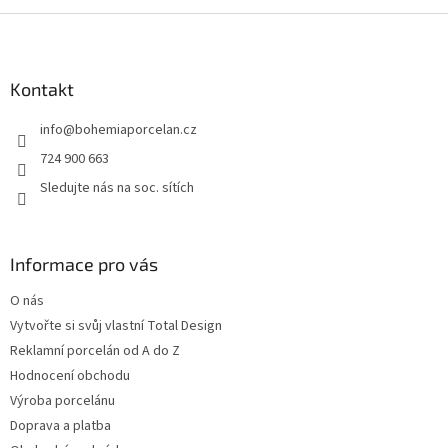
Z
á
p
a
Kontakt
t
info
@
bohemiaporcelan.cz
í
724 900 663
Sledujte nás na soc. sítích
Informace pro vás
O nás
Vytvořte si svůj vlastní Total Design
Reklamní porcelán od A do Z
Hodnocení obchodu
Výroba porcelánu
Doprava a platba