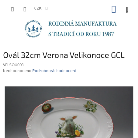
Přejít
NÁKUP
na
CZK
obsah
KOŠÍK
Ovál 32cm Verona Velikonoce GCL
VELSOU003
Průměrné
Neohodnoceno
Podrobnosti hodnocení
hodnocení
produktu
je
0,0
z
5
hvězdiček.