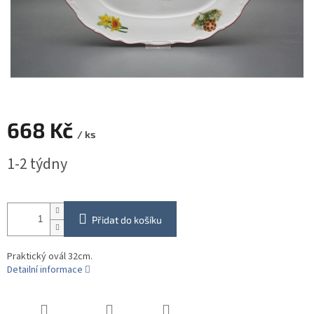
668 Kč
/ ks
Měrná
1-2 týdny
cena:
Přidat do košíku
Praktický ovál 32cm.
Detailní informace