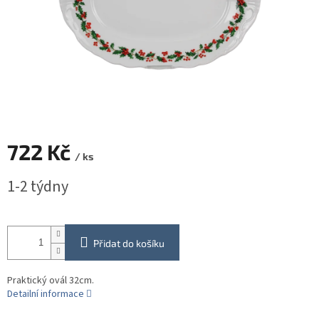
722 Kč
/ ks
Měrná
1-2 týdny
cena:
Přidat do košíku
Praktický ovál 32cm.
Detailní informace