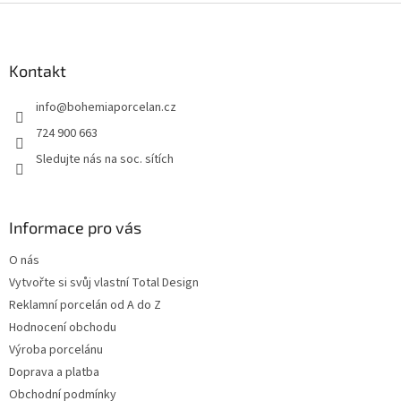
Z
á
p
a
Kontakt
t
info
@
bohemiaporcelan.cz
í
724 900 663
Sledujte nás na soc. sítích
Informace pro vás
O nás
Vytvořte si svůj vlastní Total Design
Reklamní porcelán od A do Z
Hodnocení obchodu
Výroba porcelánu
Doprava a platba
Obchodní podmínky