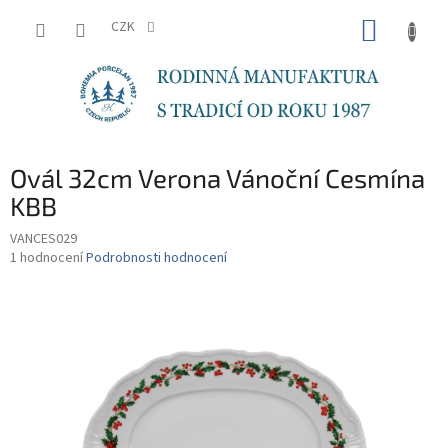
Přejít
NÁKUP
na
CZK
obsah
KOŠÍK
Ovál 32cm Verona Vánoční Cesmína
KBB
VANCES029
Průměrné
1 hodnocení
Podrobnosti hodnocení
hodnocení
produktu
je
5,0
z
5
hvězdiček.