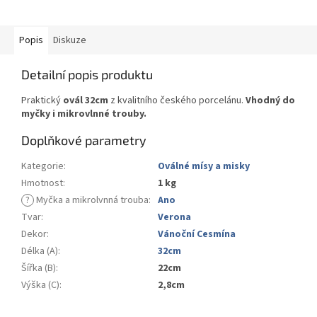
Popis
Diskuze
Detailní popis produktu
Praktický
ovál 32cm
z kvalitního českého porcelánu.
Vhodný do
myčky i mikrovlnné trouby.
Doplňkové parametry
Kategorie
:
Oválné mísy a misky
Hmotnost
:
1 kg
?
Myčka a mikrolvnná trouba
:
Ano
Tvar
:
Verona
Dekor
:
Vánoční Cesmína
Délka (A)
:
32cm
Šířka (B)
:
22cm
Výška (C)
:
2,8cm