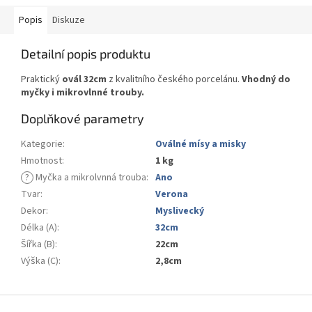
Popis
Diskuze
Detailní popis produktu
Praktický
ovál 32cm
z kvalitního českého porcelánu.
Vhodný do
myčky i mikrovlnné trouby.
Doplňkové parametry
Kategorie
:
Oválné mísy a misky
Hmotnost
:
1 kg
?
Myčka a mikrolvnná trouba
:
Ano
Tvar
:
Verona
Dekor
:
Myslivecký
Délka (A)
:
32cm
Šířka (B)
:
22cm
Výška (C)
:
2,8cm
Z