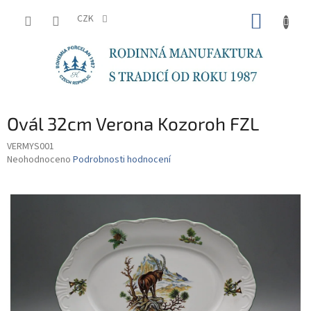
Přejít
NÁKUP
na
CZK
obsah
KOŠÍK
Ovál 32cm Verona Kozoroh FZL
VERMYS001
Průměrné
Neohodnoceno
Podrobnosti hodnocení
hodnocení
produktu
je
0,0
z
5
hvězdiček.