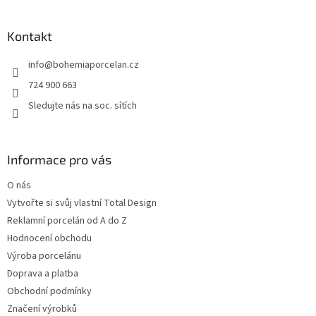
á
p
a
Kontakt
t
info
@
bohemiaporcelan.cz
í
724 900 663
Sledujte nás na soc. sítích
Informace pro vás
O nás
Vytvořte si svůj vlastní Total Design
Reklamní porcelán od A do Z
Hodnocení obchodu
Výroba porcelánu
Doprava a platba
Obchodní podmínky
Značení výrobků