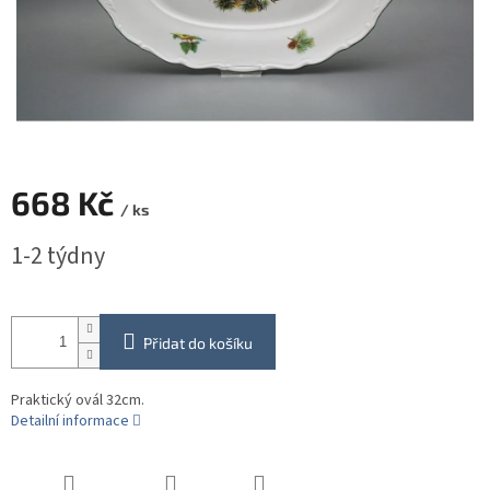
668 Kč
/ ks
Měrná
1-2 týdny
cena:
Přidat do košíku
Praktický ovál 32cm.
Detailní informace