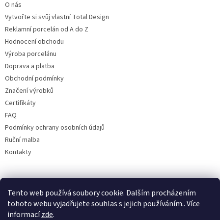
O nás
Vytvořte si svůj vlastní Total Design
Reklamní porcelán od A do Z
Hodnocení obchodu
Výroba porcelánu
Doprava a platba
Obchodní podmínky
Značení výrobků
Certifikáty
FAQ
Podmínky ochrany osobních údajů
Ruční malba
Kontakty
Facebook
Tento web používá soubory cookie. Dalším procházením
tohoto webu vyjadřujete souhlas s jejich používáním.. Více
informací
zde
.