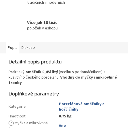
tradičních i moderních
Více jak 10 tisíc
položek v eshopu
Popis
Diskuze
Detailní popis produktu
Praktický
omáčník 0,45l litý
(vcelku s podomáčníkem) z
kvalitního českého porcelánu.
Vhodný do myčky i mikrovlnné
trouby.
Doplňkové parametry
Porcelánové omáčníky a
Kategorie
:
hořčičníky
Hmotnost
:
0.75 kg
?
Myčka a mikrolvnná
Ano