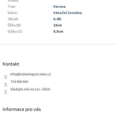
trouba
:
Tvar
:
Verona
Dekor
:
Vánoční Cesmína
Obsah
:
0,45l
Šířka (B)
:
19cm
Výška (C)
:
9,5cm
Z
á
p
a
Kontakt
t
info
@
bohemiaporcelan.cz
í
724 900 663
Sledujte nás na soc. sítích
Informace pro vás