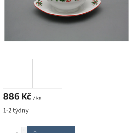
886 Kč
/ ks
Měrná
1-2 týdny
cena: