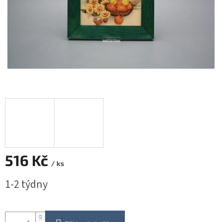
516 Kč
/ ks
Měrná
1-2 týdny
cena: