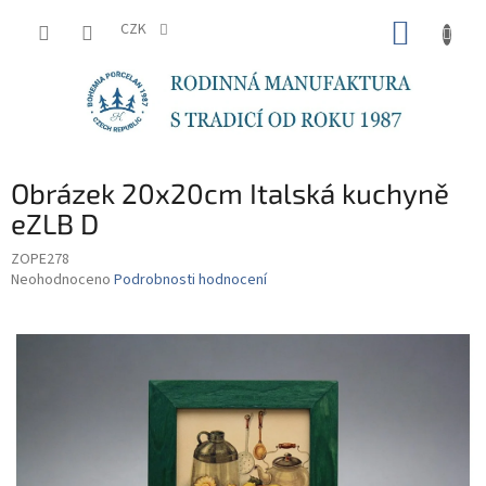
Přejít
NÁKUP
na
CZK
obsah
KOŠÍK
Obrázek 20x20cm Italská kuchyně
eZLB D
ZOPE278
Průměrné
Neohodnoceno
Podrobnosti hodnocení
hodnocení
produktu
je
0,0
z
5
hvězdiček.