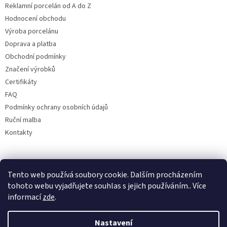
Reklamní porcelán od A do Z
Hodnocení obchodu
Výroba porcelánu
Doprava a platba
Obchodní podmínky
Značení výrobků
Certifikáty
FAQ
Podmínky ochrany osobních údajů
Ruční malba
Kontakty
Facebook
Tento web používá soubory cookie. Dalším procházením
tohoto webu vyjadřujete souhlas s jejich používáním.. Více
informací
zde
.
Nastavení