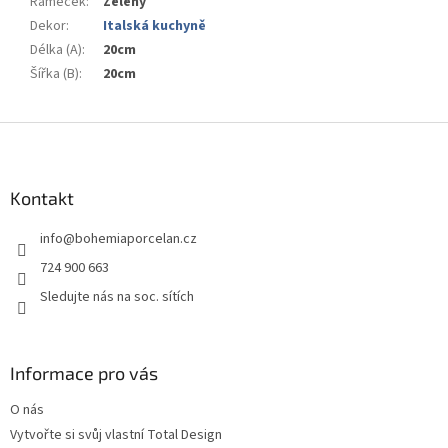
Rámeček
:
Zelený
Dekor
:
Italská kuchyně
Délka (A)
:
20cm
Šířka (B)
:
20cm
Z
á
p
a
Kontakt
t
info
@
bohemiaporcelan.cz
í
724 900 663
Sledujte nás na soc. sítích
Informace pro vás
O nás
Vytvořte si svůj vlastní Total Design