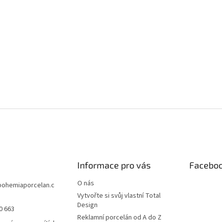
Informace pro vás
Facebo
O nás
bohemiaporcelan.c
Vytvořte si svůj vlastní Total
Design
0 663
Reklamní porcelán od A do Z