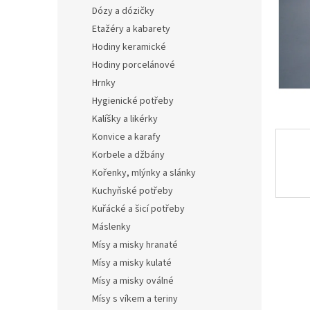
n
Dózy a dózičky
e
Etažéry a kabarety
l
Hodiny keramické
Hodiny porcelánové
Hrnky
Hygienické potřeby
Kalíšky a likérky
Konvice a karafy
Korbele a džbány
Kořenky, mlýnky a slánky
Kuchyňské potřeby
Kuřácké a šicí potřeby
Máslenky
Mísy a misky hranaté
Mísy a misky kulaté
Mísy a misky oválné
Mísy s víkem a teriny