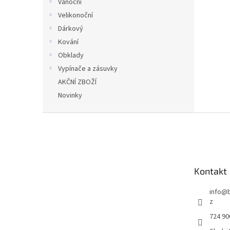
Vánoční
Velikonoční
Dárkový
Kování
Obklady
Vypínače a zásuvky
AKČNÍ ZBOŽÍ
Novinky
Z
á
p
a
t
Kontakt
í
info
@
z
724 90