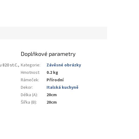
Doplňkové parametry
820 st.C.,
Kategorie
:
Závěsné obrázky
Hmotnost
:
0.2 kg
Rámeček
:
Přírodní
Dekor
:
Italská kuchyně
Délka (A)
:
20cm
Šířka (B)
:
20cm