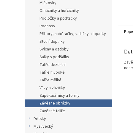
Mlékovky
Omáčníky a hořčičníky
Podložky a podtácky
Podnosy
Popi
Příbory, naběračky, vidličky a lopatky
Stolní doplňky
Svícny a ozdoby
Det
Šálky s podšálky
Závě
Talíře dezertní
nesm
Talíře hluboké
Talíře mělké
Vázy a vázičky
Zapékací mísy a formy
Závěsné obrázky
Závěsné talíře
Dětský
Myslivecký