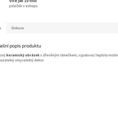
Více jak 10 tisíc
položek v eshopu
s
Diskuze
ailní popis produktu
sný
keramický obrázek
s dřevěným rámečkem, vypalovací teplota motivu 
azatelný omyvatelný dekor.