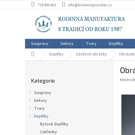
Přejít
724 900 663
info@bohemiaporcelan.cz
na
obsah
Soupravy
Dekory
Tvary
Doplňky
Domů
Doplňky
Závěsné obrázky
Obrázek 
P
Obr
o
Přeskočit
s
Průměr
Neohod
Kategorie
kategorie
t
hodnoce
r
produkt
Soupravy
a
je
Dekory
0,0
n
z
Tvary
n
5
í
Doplňky
hvězdič
p
Bytové doplňky
a
Cukřenky