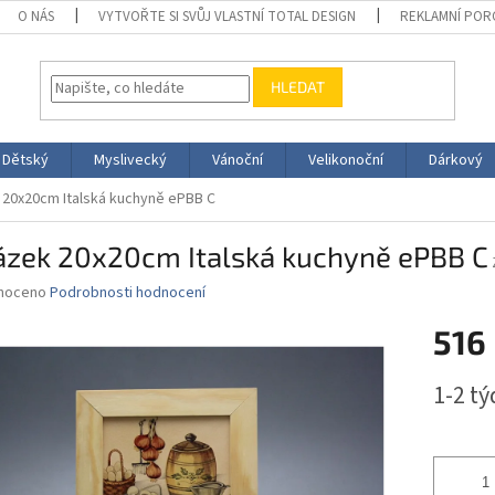
O NÁS
VYTVOŘTE SI SVŮJ VLASTNÍ TOTAL DESIGN
REKLAMNÍ POR
HLEDAT
Dětský
Myslivecký
Vánoční
Velikonoční
Dárkový
20x20cm Italská kuchyně ePBB C
ázek 20x20cm Italská kuchyně ePBB C
né
noceno
Podrobnosti hodnocení
ní
516
u
Měrná
1-2 t
cena:
ek.