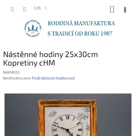
Přejít
NÁKUP
na
CZK
obsah
KOŠÍK
Nástěnné hodiny 25x30cm
Kopretiny cHM
NHKM033
Průměrné
Neohodnoceno
Podrobnosti hodnocení
hodnocení
produktu
je
0,0
z
5
hvězdiček.