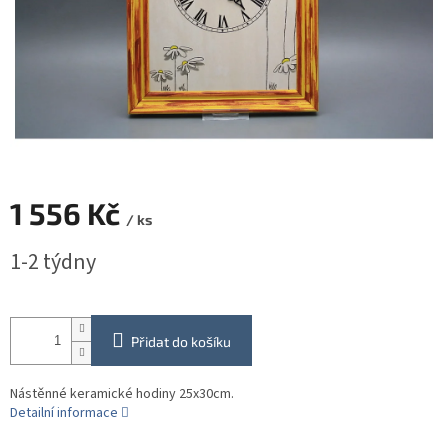
1 556 Kč
/ ks
Měrná
1-2 týdny
cena:
Přidat do košíku
Nástěnné keramické hodiny 25x30cm.
Detailní informace