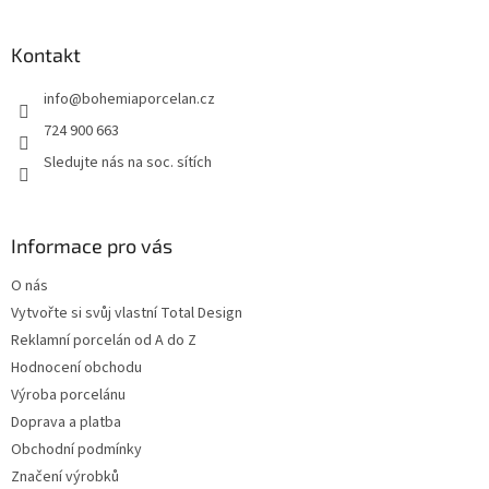
á
p
a
Kontakt
t
info
@
bohemiaporcelan.cz
í
724 900 663
Sledujte nás na soc. sítích
Informace pro vás
O nás
Vytvořte si svůj vlastní Total Design
Reklamní porcelán od A do Z
Hodnocení obchodu
Výroba porcelánu
Doprava a platba
Obchodní podmínky
Značení výrobků