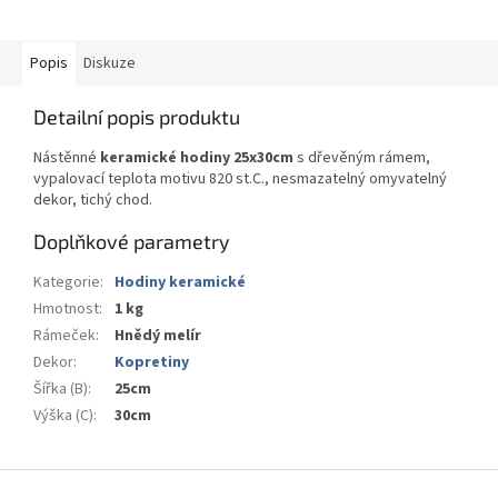
Popis
Diskuze
Detailní popis produktu
Nástěnné
keramické hodiny 25x30cm
s dřevěným rámem,
vypalovací teplota motivu 820 st.C., nesmazatelný omyvatelný
dekor, tichý chod.
Doplňkové parametry
Kategorie
:
Hodiny keramické
Hmotnost
:
1 kg
Rámeček
:
Hnědý melír
Dekor
:
Kopretiny
Šířka (B)
:
25cm
Výška (C)
:
30cm
Z