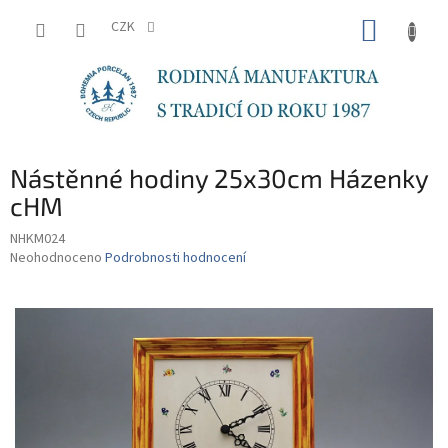
Přejít
NÁKUP
na
CZK
obsah
KOŠÍK
Nástěnné hodiny 25x30cm Házenky
cHM
NHKM024
Průměrné
Neohodnoceno
Podrobnosti hodnocení
hodnocení
produktu
je
0,0
z
5
hvězdiček.