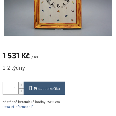
1 531 Kč
/ ks
Měrná
1-2 týdny
cena:
Přidat do košíku
Nástěnné keramické hodiny 25x30cm.
Detailní informace