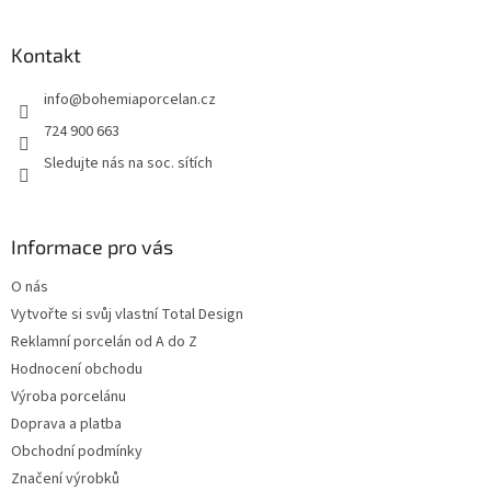
á
p
a
Kontakt
t
info
@
bohemiaporcelan.cz
í
724 900 663
Sledujte nás na soc. sítích
Informace pro vás
O nás
Vytvořte si svůj vlastní Total Design
Reklamní porcelán od A do Z
Hodnocení obchodu
Výroba porcelánu
Doprava a platba
Obchodní podmínky
Značení výrobků