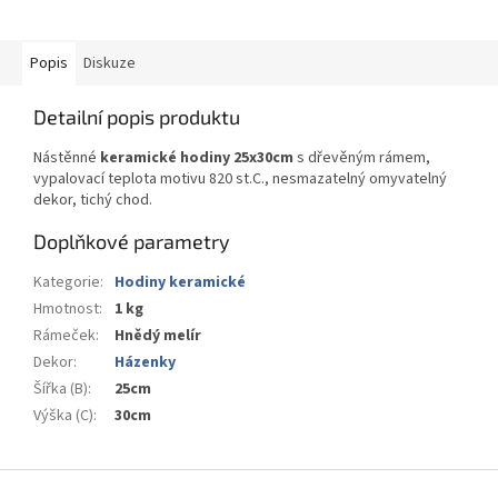
Popis
Diskuze
Detailní popis produktu
Nástěnné
keramické hodiny 25x30cm
s dřevěným rámem,
vypalovací teplota motivu 820 st.C., nesmazatelný omyvatelný
dekor, tichý chod.
Doplňkové parametry
Kategorie
:
Hodiny keramické
Hmotnost
:
1 kg
Rámeček
:
Hnědý melír
Dekor
:
Házenky
Šířka (B)
:
25cm
Výška (C)
:
30cm
Z