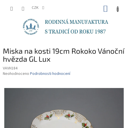
Přejít
NÁKUP
na
CZK
obsah
KOŠÍK
Miska na kosti 19cm Rokoko Vánoční
hvězda GL Lux
VAVH184
Průměrné
Neohodnoceno
Podrobnosti hodnocení
hodnocení
produktu
je
0,0
z
5
hvězdiček.