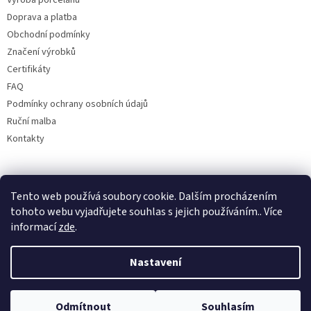
Výroba porcelánu
Doprava a platba
Obchodní podmínky
Značení výrobků
Certifikáty
FAQ
Podmínky ochrany osobních údajů
Ruční malba
Kontakty
Facebook
Tento web používá soubory cookie. Dalším procházením
tohoto webu vyjadřujete souhlas s jejich používáním.. Více
informací
zde
.
Nastavení
Odmítnout
Souhlasím
Copyright 2026
Bohemia porcelán 1987
. Všechna práva vyhrazena.