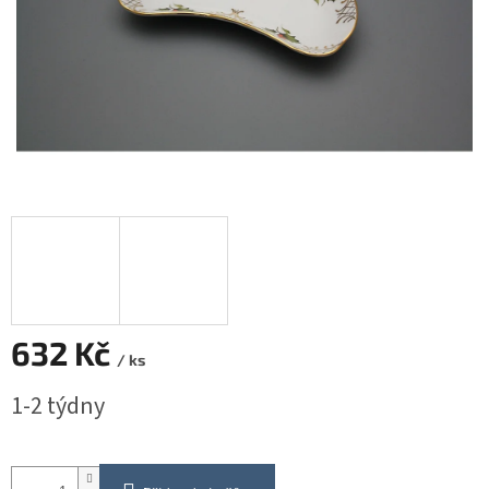
632 Kč
/ ks
Měrná
1-2 týdny
cena: