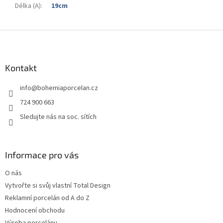
Délka (A)
:
19cm
Z
á
p
a
Kontakt
t
info
@
bohemiaporcelan.cz
í
724 900 663
Sledujte nás na soc. sítích
Informace pro vás
O nás
Vytvořte si svůj vlastní Total Design
Reklamní porcelán od A do Z
Hodnocení obchodu