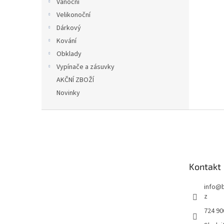
Vánoční
Velikonoční
Dárkový
Kování
Obklady
Vypínače a zásuvky
AKČNÍ ZBOŽÍ
Novinky
Z
á
p
a
t
Kontakt
í
info
@
z
724 90