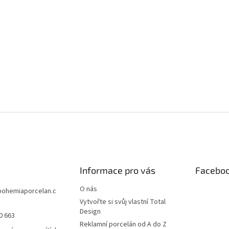
Informace pro vás
Facebo
O nás
bohemiaporcelan.c
Vytvořte si svůj vlastní Total
Design
0 663
Reklamní porcelán od A do Z