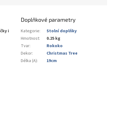
Doplňkové parametry
čky i
Kategorie
:
Stolní doplňky
Hmotnost
:
0.25 kg
Tvar
:
Rokoko
Dekor
:
Christmas Tree
Délka (A)
:
19cm