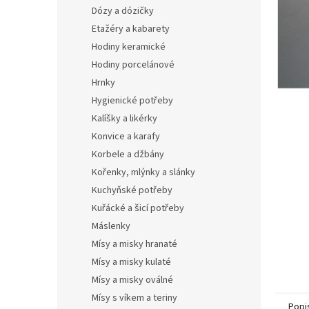
n
Dózy a dózičky
e
Etažéry a kabarety
l
Hodiny keramické
Hodiny porcelánové
Hrnky
Hygienické potřeby
Kalíšky a likérky
Konvice a karafy
Korbele a džbány
Kořenky, mlýnky a slánky
Kuchyňské potřeby
Kuřácké a šicí potřeby
Máslenky
Mísy a misky hranaté
Mísy a misky kulaté
Mísy a misky oválné
Mísy s víkem a teriny
Popi