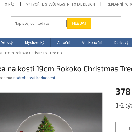
O NÁS
VYTVOŘTE SI SVŮJ VLASTNÍ TOTAL DESIGN
REKLAMNÍ POR
HLEDAT
Dětský
Myslivecký
Vánoční
Velikonoční
Dárkový
sti 19cm Rokoko Christmas Tree BB
a na kosti 19cm Rokoko Christmas Tre
né
noceno
Podrobnosti hodnocení
ní
378
u
Měrná
1-2 t
cena:
ek.