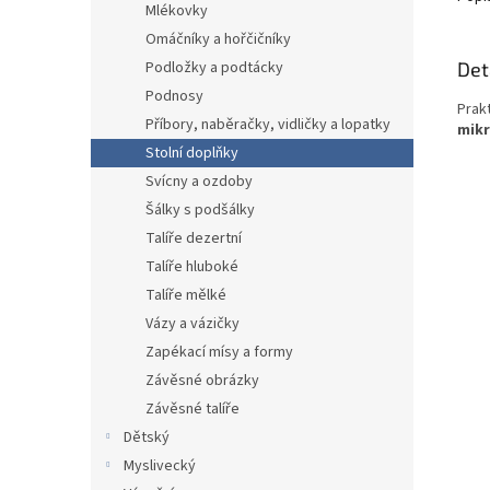
Mlékovky
Omáčníky a hořčičníky
Det
Podložky a podtácky
Podnosy
Prak
Příbory, naběračky, vidličky a lopatky
mikr
Stolní doplňky
Svícny a ozdoby
Šálky s podšálky
Talíře dezertní
Talíře hluboké
Talíře mělké
Vázy a vázičky
Zapékací mísy a formy
Závěsné obrázky
Závěsné talíře
Dětský
Myslivecký