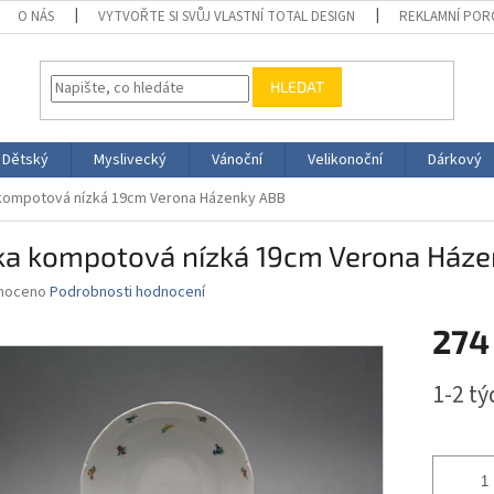
O NÁS
VYTVOŘTE SI SVŮJ VLASTNÍ TOTAL DESIGN
REKLAMNÍ POR
HLEDAT
Dětský
Myslivecký
Vánoční
Velikonoční
Dárkový
kompotová nízká 19cm Verona Házenky ABB
ka kompotová nízká 19cm Verona Háze
né
noceno
Podrobnosti hodnocení
ní
274
u
Měrná
1-2 t
cena:
ek.