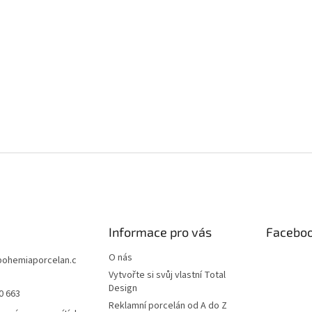
Informace pro vás
Facebo
O nás
bohemiaporcelan.c
Vytvořte si svůj vlastní Total
Design
0 663
Reklamní porcelán od A do Z