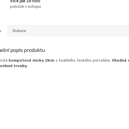
Více jak 10 tisíc
položek v eshopu
s
Diskuze
ailní popis produktu
tická
kompotová miska 19cm
z kvalitního českého porcelánu.
Vhodná 
ovlnné trouby.