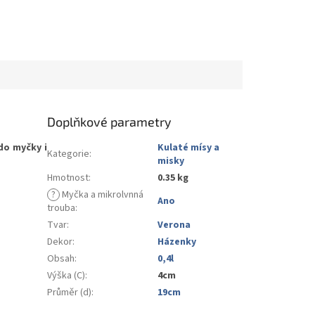
Doplňkové parametry
do myčky i
Kulaté mísy a
Kategorie
:
misky
Hmotnost
:
0.35 kg
?
Myčka a mikrolvnná
Ano
trouba
:
Tvar
:
Verona
Dekor
:
Házenky
Obsah
:
0,4l
Výška (C)
:
4cm
Průměr (d)
:
19cm