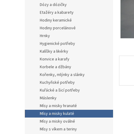
n
Dózy a dózičky
e
Etažéry a kabarety
l
Hodiny keramické
Hodiny porcelánové
Hrnky
Hygienické potřeby
Kalíšky a likérky
Konvice a karafy
Korbele a džbány
Kořenky, mlýnky a slánky
Kuchyňské potřeby
Kuřácké a šicí potřeby
Máslenky
Mísy a misky hranaté
Mísy a misky kulaté
Mísy a misky oválné
Mísy s víkem a teriny