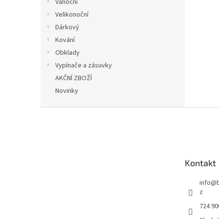
Vánoční
Velikonoční
Dárkový
Kování
Obklady
Vypínače a zásuvky
AKČNÍ ZBOŽÍ
Novinky
Z
á
p
a
t
Kontakt
í
info
@
z
724 90