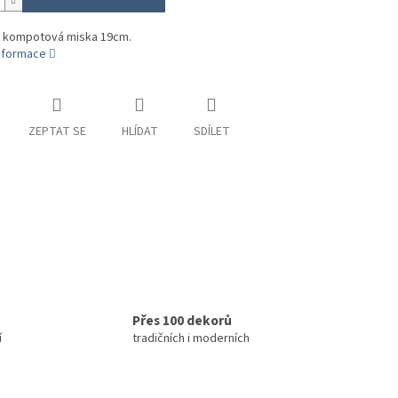
á kompotová miska 19cm.
informace
ZEPTAT SE
HLÍDAT
SDÍLET
Přes 100 dekorů
í
tradičních i moderních