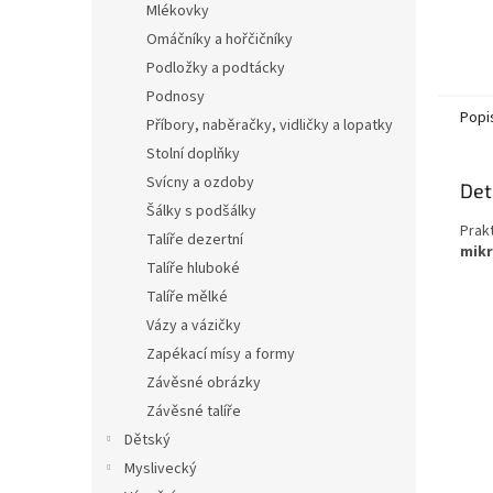
Mlékovky
Omáčníky a hořčičníky
Podložky a podtácky
Podnosy
Popi
Příbory, naběračky, vidličky a lopatky
Stolní doplňky
Svícny a ozdoby
Det
Šálky s podšálky
Prak
Talíře dezertní
mikr
Talíře hluboké
Talíře mělké
Vázy a vázičky
Zapékací mísy a formy
Závěsné obrázky
Závěsné talíře
Dětský
Myslivecký