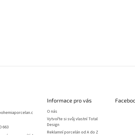
Informace pro vás
Facebo
O nás
bohemiaporcelan.c
Vytvořte si svůj vlastní Total
Design
0 663
Reklamní porcelán od A do Z