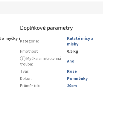
Doplňkové parametry
do myčky i
Kulaté mísy a
Kategorie
:
misky
Hmotnost
:
0.5 kg
?
Myčka a mikrolvnná
Ano
trouba
:
Tvar
:
Rose
Dekor
:
Pomněnky
Průměr (d)
:
20cm