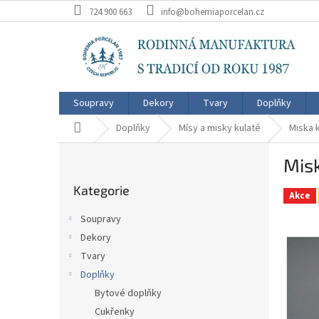
Přejít
724 900 663
info@bohemiaporcelan.cz
na
obsah
Soupravy
Dekory
Tvary
Doplňky
Domů
Doplňky
Mísy a misky kulaté
Miska 
P
Mis
o
Přeskočit
s
Kategorie
kategorie
t
Akce
r
Soupravy
a
Dekory
n
Tvary
n
í
Doplňky
p
Bytové doplňky
a
Cukřenky