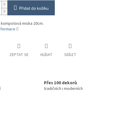
Přidat do košíku
á kompotová miska 20cm.
informace
ZEPTAT SE
HLÍDAT
SDÍLET
Přes 100 dekorů
í
tradičních i moderních