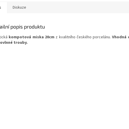
s
Diskuze
ailní popis produktu
tická
kompotová miska 20cm
z kvalitního českého porcelánu.
Vhodná 
ovlnné trouby.