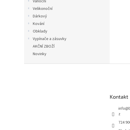
Vánoční
Velikonoční
Dárkový
Kování
Obklady
Vypínače a zásuvky
AKČNÍ ZBOŽÍ
Novinky
Z
á
p
a
t
Kontakt
í
info
@
z
724 90