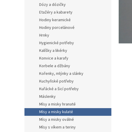
n
Dózy a dózičky
e
Etažéry a kabarety
l
Hodiny keramické
Hodiny porcelánové
Hrnky
Hygienické potřeby
Kalíšky a likérky
Konvice a karafy
Korbele a džbány
Kořenky, mlýnky a slánky
Kuchyňské potřeby
Kuřácké a šicí potřeby
Máslenky
Mísy a misky hranaté
Mísy a misky kulaté
Mísy a misky oválné
Mísy s víkem a teriny