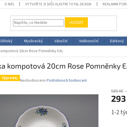
O NÁS
VYTVOŘTE SI SVŮJ VLASTNÍ TOTAL DESIGN
REKLAMNÍ POR
HLEDAT
Dětský
Myslivecký
Vánoční
Velikonoční
Dárkový
kompotová 20cm Rose Pomněnky EAL
ka kompotová 20cm Rose Pomněnky E
Výprodej
Průměrné
Neohodnoceno
Podrobnosti hodnocení
hodnocení
produktu
585 Kč
293
je
0,0
z
Měrná
1-2 t
5
cena:
hvězdiček.