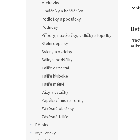
Mlékovky
Popi
Omáčníky a hořčičníky
Podložky a podtácky
Podnosy
Det
Příbory, naběračky, vidličky a lopatky
Prak
Stolní doplňky
mikr
Svícny a ozdoby
Šálky s podšálky
Talíře dezertní
Talíře hluboké
Talíře mělké
Vázy a vázičky
Zapékací mísy a formy
Závěsné obrázky
Závěsné talíře
Dětský
Myslivecký