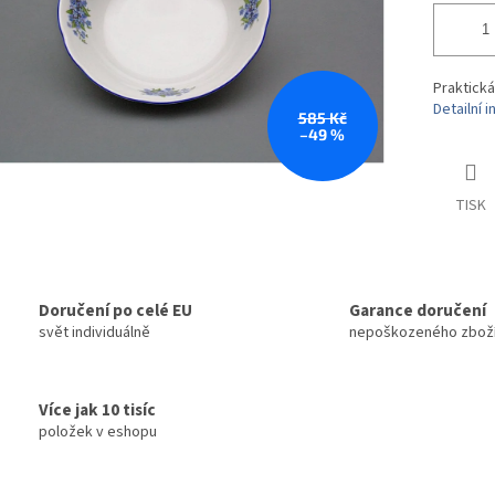
Praktick
Detailní 
585 Kč
–49 %
TISK
Doručení po celé EU
Garance doručení
svět individuálně
nepoškozeného zbož
Více jak 10 tisíc
položek v eshopu