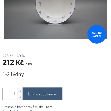
423 Kč
–49 %
423 Kč
–49 %
212 Kč
/ ks
Měrná
1-2 týdny
cena:
Přidat do košíku
Praktická kompotová miska 16cm.