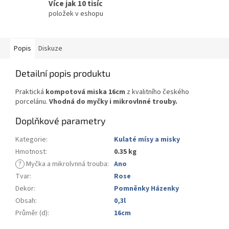
Více jak 10 tisíc
položek v eshopu
Popis
Diskuze
Detailní popis produktu
Praktická
kompotová miska 16cm
z kvalitního českého
porcelánu.
Vhodná do myčky i mikrovlnné trouby.
Doplňkové parametry
Kategorie
:
Kulaté mísy a misky
Hmotnost
:
0.35 kg
?
Myčka a mikrolvnná trouba
:
Ano
Tvar
:
Rose
Dekor
:
Pomněnky Házenky
Obsah
:
0,3l
Průměr (d)
:
16cm