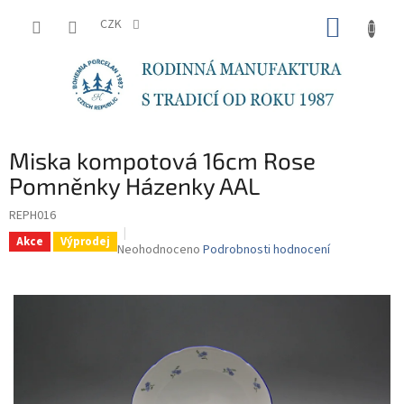
Přejít
NÁKUP
na
CZK
obsah
KOŠÍK
Miska kompotová 16cm Rose
Pomněnky Házenky AAL
REPH016
Akce
Výprodej
Průměrné
Neohodnoceno
Podrobnosti hodnocení
hodnocení
produktu
je
0,0
z
5
hvězdiček.