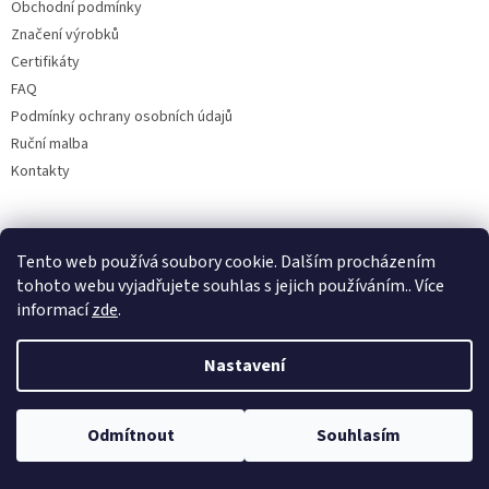
Obchodní podmínky
Značení výrobků
Certifikáty
FAQ
Podmínky ochrany osobních údajů
Ruční malba
Kontakty
Facebook
Tento web používá soubory cookie. Dalším procházením
tohoto webu vyjadřujete souhlas s jejich používáním.. Více
informací
zde
.
Nastavení
Odmítnout
Souhlasím
Copyright 2026
Bohemia porcelán 1987
. Všechna práva vyhrazena.