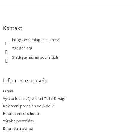
Z
á
p
a
Kontakt
t
info
@
bohemiaporcelan.cz
í
724 900 663
Sledujte nás na soc. sítích
Informace pro vás
O nás
Vytvořte si svůj vlastní Total Design
Reklamní porcelán od A do Z
Hodnocení obchodu
Výroba porcelánu
Doprava a platba