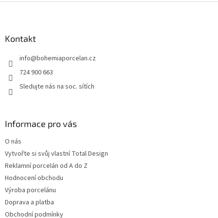
Z
á
p
a
Kontakt
t
info
@
bohemiaporcelan.cz
í
724 900 663
Sledujte nás na soc. sítích
Informace pro vás
O nás
Vytvořte si svůj vlastní Total Design
Reklamní porcelán od A do Z
Hodnocení obchodu
Výroba porcelánu
Doprava a platba
Obchodní podmínky