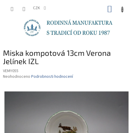
Přejít
NÁKUP
na
CZK
obsah
KOŠÍK
Miska kompotová 13cm Verona
Jelínek IZL
VEMY055
Průměrné
Neohodnoceno
Podrobnosti hodnocení
hodnocení
produktu
je
0,0
z
5
hvězdiček.