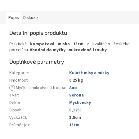
Popis
Diskuze
Detailní popis produktu
Praktická
kompotová miska 13cm
z kvalitního českého
porcelánu.
Vhodná do myčky i mikrovlnné trouby.
Doplňkové parametry
Kategorie
:
Kulaté mísy a misky
Hmotnost
:
0.25 kg
?
Myčka a mikrolvnná trouba
:
Ano
Tvar
:
Verona
Dekor
:
Myslivecký
Obsah
:
0,125l
Výška (C)
:
3,5cm
Průměr (d)
:
13cm