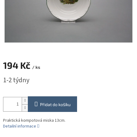
194 Kč
/ ks
Měrná
1-2 týdny
cena:
Přidat do košíku
Praktická kompotová miska 13cm.
Detailní informace