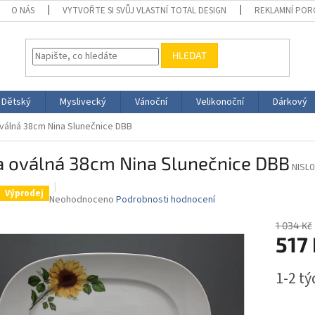
O NÁS
VYTVOŘTE SI SVŮJ VLASTNÍ TOTAL DESIGN
REKLAMNÍ POR
HLEDAT
Dětský
Myslivecký
Vánoční
Velikonoční
Dárkový
válná 38cm Nina Slunečnice DBB
a oválná 38cm Nina Slunečnice DBB
NISL0
Výprodej
Průměrné
Neohodnoceno
Podrobnosti hodnocení
hodnocení
produktu
1 034 Kč
517
je
0,0
z
Měrná
1-2 t
5
cena:
hvězdiček.