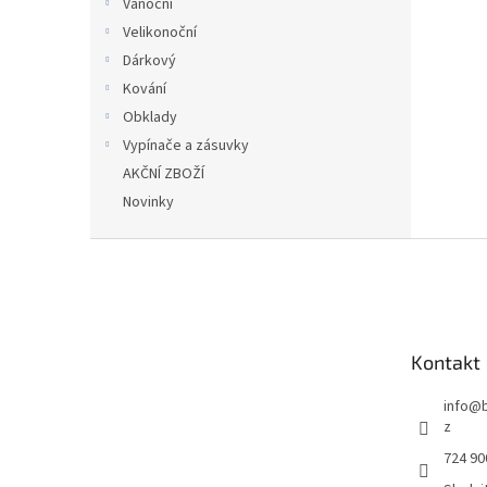
Vánoční
Velikonoční
Dárkový
Kování
Obklady
Vypínače a zásuvky
AKČNÍ ZBOŽÍ
Novinky
Z
á
p
a
t
Kontakt
í
info
@
z
724 90