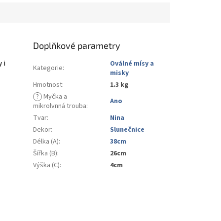
Doplňkové parametry
 i
Oválné mísy a
Kategorie
:
misky
Hmotnost
:
1.3 kg
?
Myčka a
Ano
mikrolvnná trouba
:
Tvar
:
Nina
Dekor
:
Slunečnice
Délka (A)
:
38cm
Šířka (B)
:
26cm
Výška (C)
:
4cm