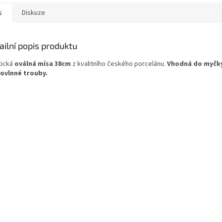
s
Diskuze
ailní popis produktu
tická
oválná mísa 38cm
z kvalitního českého porcelánu.
Vhodná do myčky
ovlnné trouby.