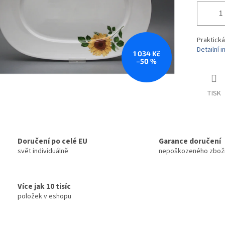
Praktická
Detailní 
1 034 Kč
–50 %
TISK
Doručení po celé EU
Garance doručení
svět individuálně
nepoškozeného zbož
Více jak 10 tisíc
položek v eshopu