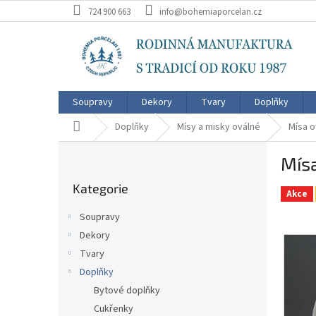
Přejít
724 900 663
info@bohemiaporcelan.cz
na
obsah
Soupravy
Dekory
Tvary
Doplňky
Domů
Doplňky
Mísy a misky oválné
Mísa o
P
Mís
o
Přeskočit
s
Kategorie
kategorie
t
Akce
r
Soupravy
a
Dekory
n
Tvary
n
í
Doplňky
p
Bytové doplňky
a
Cukřenky