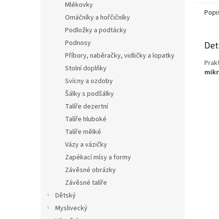
Mlékovky
Popi
Omáčníky a hořčičníky
Podložky a podtácky
Podnosy
Det
Příbory, naběračky, vidličky a lopatky
Prak
Stolní doplňky
mikr
Svícny a ozdoby
Šálky s podšálky
Talíře dezertní
Talíře hluboké
Talíře mělké
Vázy a vázičky
Zapékací mísy a formy
Závěsné obrázky
Závěsné talíře
Dětský
Myslivecký