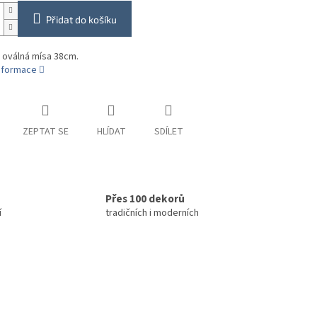
Přidat do košíku
 oválná mísa 38cm.
informace
ZEPTAT SE
HLÍDAT
SDÍLET
Přes 100 dekorů
í
tradičních i moderních