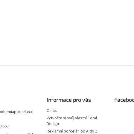
Informace pro vás
Facebo
O nás
bohemiaporcelan.c
Vytvořte si svůj vlastní Total
Design
0 663
Reklamní porcelán od A do Z