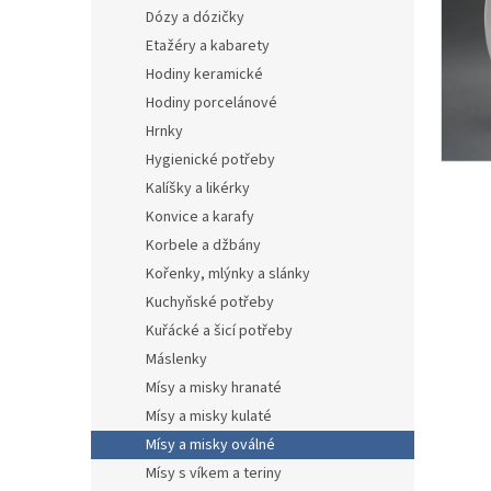
n
Dózy a dózičky
e
Etažéry a kabarety
l
Hodiny keramické
Hodiny porcelánové
Hrnky
Hygienické potřeby
Kalíšky a likérky
Konvice a karafy
Korbele a džbány
Kořenky, mlýnky a slánky
Kuchyňské potřeby
Kuřácké a šicí potřeby
Máslenky
Mísy a misky hranaté
Mísy a misky kulaté
Mísy a misky oválné
Mísy s víkem a teriny