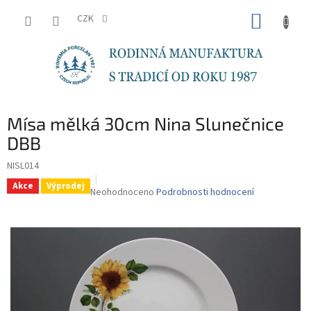
Přejít
NÁKUP
na
CZK
obsah
KOŠÍK
Mísa mělká 30cm Nina Slunečnice
DBB
NISL014
Akce
Výprodej
Průměrné
Neohodnoceno
Podrobnosti hodnocení
hodnocení
produktu
je
0,0
z
5
hvězdiček.