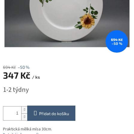
694 Kč
–50 %
694 Kč
–50 %
347 Kč
/ ks
Měrná
1-2 týdny
cena:
Přidat do košíku
Praktická mělká mísa 30cm.