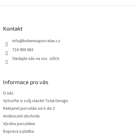
Z
á
p
a
Kontakt
t
info
@
bohemiaporcelan.cz
í
724 900 663
Sledujte nás na soc. sítích
Informace pro vás
O nás
Vytvořte si svůj vlastní Total Design
Reklamní porcelán od A do Z
Hodnocení obchodu
Výroba porcelánu
Doprava a platba