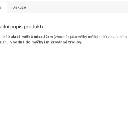
s
Diskuze
ailní popis produktu
tická
kulatá mělká mísa 32cm
(vhodná i jako vělký mělký talíř) z kvalitníh
elánu.
Vhodná do myčky i mikrovlnné trouby.