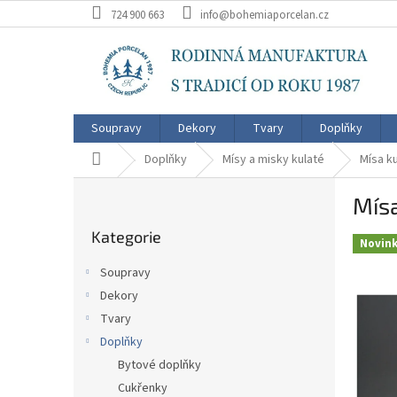
Přejít
724 900 663
info@bohemiaporcelan.cz
na
obsah
Soupravy
Dekory
Tvary
Doplňky
Domů
Doplňky
Mísy a misky kulaté
Mísa k
P
Mís
o
Přeskočit
s
Kategorie
kategorie
t
Novin
r
Soupravy
a
Dekory
n
Tvary
n
í
Doplňky
p
Bytové doplňky
a
Cukřenky