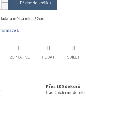
Přidat do košíku
 kulatá mělká mísa 32cm.
informace
ZEPTAT SE
HLÍDAT
SDÍLET
Přes 100 dekorů
í
tradičních i moderních