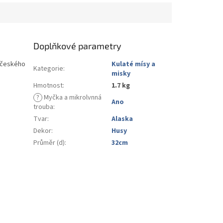
Doplňkové parametry
o českého
Kulaté mísy a
Kategorie
:
misky
Hmotnost
:
1.7 kg
?
Myčka a mikrolvnná
Ano
trouba
:
Tvar
:
Alaska
Dekor
:
Husy
Průměr (d)
:
32cm