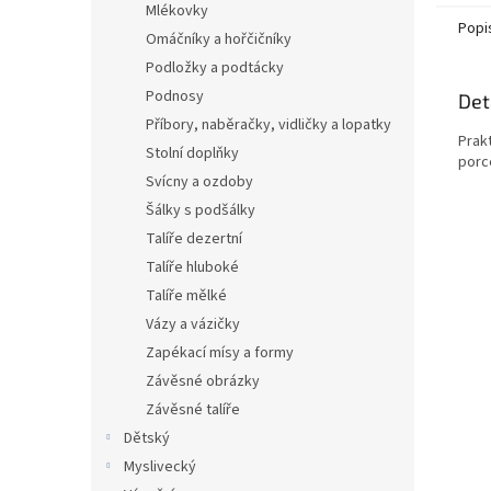
Mlékovky
Popi
Omáčníky a hořčičníky
Podložky a podtácky
Podnosy
Det
Příbory, naběračky, vidličky a lopatky
Prak
Stolní doplňky
porc
Svícny a ozdoby
Šálky s podšálky
Talíře dezertní
Talíře hluboké
Talíře mělké
Vázy a vázičky
Zapékací mísy a formy
Závěsné obrázky
Závěsné talíře
Dětský
Myslivecký