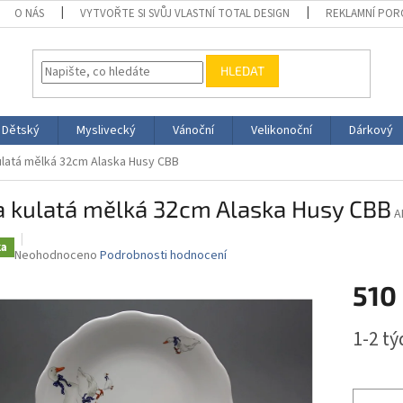
O NÁS
VYTVOŘTE SI SVŮJ VLASTNÍ TOTAL DESIGN
REKLAMNÍ POR
HLEDAT
Dětský
Myslivecký
Vánoční
Velikonoční
Dárkový
ulatá mělká 32cm Alaska Husy CBB
a kulatá mělká 32cm Alaska Husy CBB
A
ka
Průměrné
Neohodnoceno
Podrobnosti hodnocení
hodnocení
510
produktu
je
0,0
Měrná
1-2 t
z
cena:
5
hvězdiček.