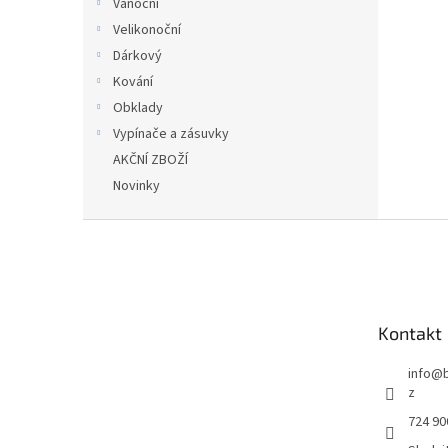
Vánoční
Velikonoční
Dárkový
Kování
Obklady
Vypínače a zásuvky
AKČNÍ ZBOŽÍ
Novinky
Z
á
p
a
t
Kontakt
í
info
@
z
724 90