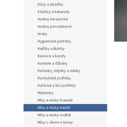
n
Dózy a dózičky
e
Etažéry a kabarety
l
Hodiny keramické
Hodiny porcelánové
Hrnky
Hygienické potřeby
Kalíšky a likérky
Konvice a karafy
Korbele a džbány
Kořenky, mlýnky a slánky
Kuchyňské potřeby
Kuřácké a šicí potřeby
Máslenky
Mísy a misky hranaté
Mísy a misky kulaté
Mísy a misky oválné
Mísy s víkem a teriny