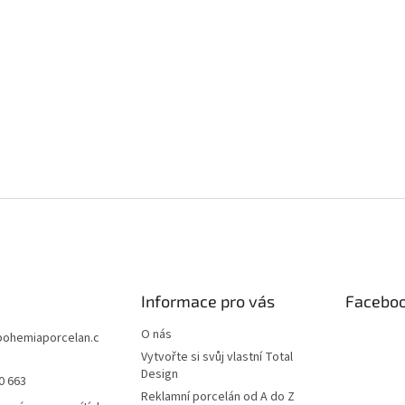
Informace pro vás
Facebo
O nás
bohemiaporcelan.c
Vytvořte si svůj vlastní Total
Design
0 663
Reklamní porcelán od A do Z