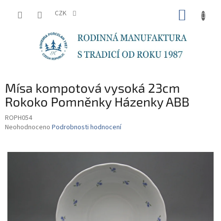
Přejít
NÁKUP
na
CZK
obsah
KOŠÍK
Mísa kompotová vysoká 23cm
Rokoko Pomněnky Házenky ABB
ROPH054
Průměrné
Neohodnoceno
Podrobnosti hodnocení
hodnocení
produktu
je
0,0
z
5
hvězdiček.