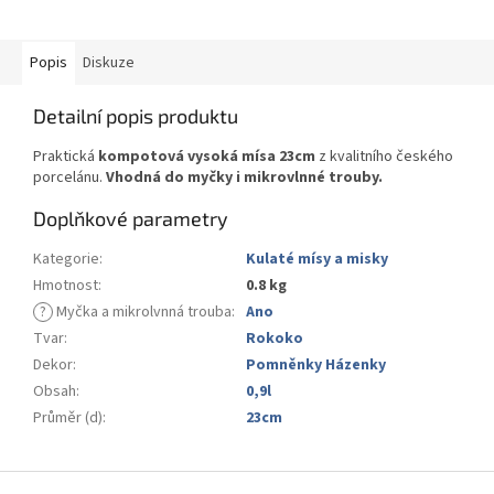
Popis
Diskuze
Detailní popis produktu
Praktická
kompotová vysoká mísa 23cm
z kvalitního českého
porcelánu.
Vhodná do myčky i mikrovlnné trouby.
Doplňkové parametry
Kategorie
:
Kulaté mísy a misky
Hmotnost
:
0.8 kg
?
Myčka a mikrolvnná trouba
:
Ano
Tvar
:
Rokoko
Dekor
:
Pomněnky Házenky
Obsah
:
0,9l
Průměr (d)
:
23cm
Z