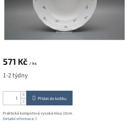
571 Kč
/ ks
Měrná
1-2 týdny
cena:
Přidat do košíku
Praktická kompotová vysoká mísa 23cm.
Detailní informace