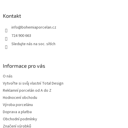
á
p
a
Kontakt
t
info
@
bohemiaporcelan.cz
í
724 900 663
Sledujte nás na soc. sítích
Informace pro vás
O nás
Vytvořte si svůj vlastní Total Design
Reklamní porcelán od A do Z
Hodnocení obchodu
Výroba porcelánu
Doprava a platba
Obchodní podmínky
Značení výrobků