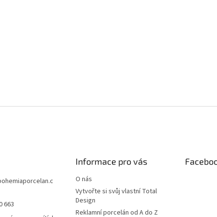
Informace pro vás
Facebo
O nás
bohemiaporcelan.c
Vytvořte si svůj vlastní Total
Design
0 663
Reklamní porcelán od A do Z