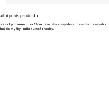
ailní popis produktu
tická
čtyřhranná mísa 13cm
(také jako kompotová) z kvalitního českého p
ná do myčky i mikrovlnné trouby.