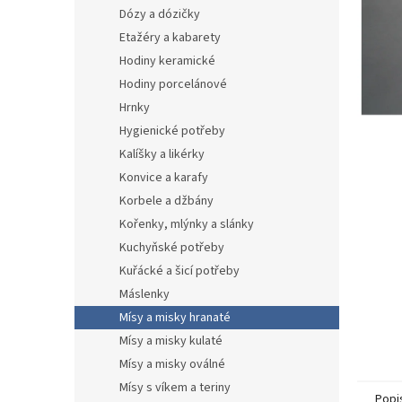
n
Dózy a dózičky
e
Etažéry a kabarety
l
Hodiny keramické
Hodiny porcelánové
Hrnky
Hygienické potřeby
Kalíšky a likérky
Konvice a karafy
Korbele a džbány
Kořenky, mlýnky a slánky
Kuchyňské potřeby
Kuřácké a šicí potřeby
Máslenky
Mísy a misky hranaté
Mísy a misky kulaté
Mísy a misky oválné
Mísy s víkem a teriny
Popi