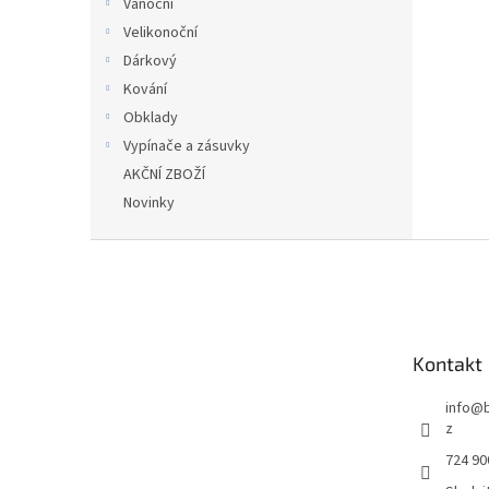
Vánoční
Velikonoční
Dárkový
Kování
Obklady
Vypínače a zásuvky
AKČNÍ ZBOŽÍ
Novinky
Z
á
p
a
t
Kontakt
í
info
@
z
724 90