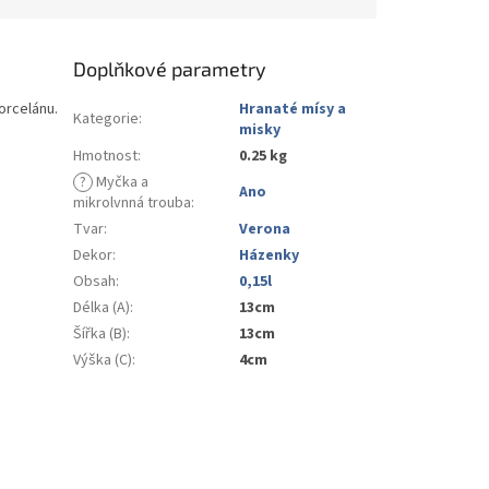
Doplňkové parametry
orcelánu.
Hranaté mísy a
Kategorie
:
misky
Hmotnost
:
0.25 kg
?
Myčka a
Ano
mikrolvnná trouba
:
Tvar
:
Verona
Dekor
:
Házenky
Obsah
:
0,15l
Délka (A)
:
13cm
Šířka (B)
:
13cm
Výška (C)
:
4cm