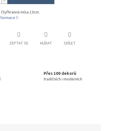
 čtyřhranná mísa 13cm.
informace
ZEPTAT SE
HLÍDAT
SDÍLET
Přes 100 dekorů
í
tradičních i moderních