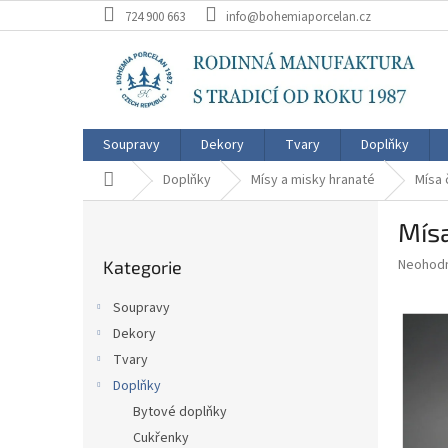
Přejít
724 900 663
info@bohemiaporcelan.cz
na
obsah
Soupravy
Dekory
Tvary
Doplňky
Domů
Doplňky
Mísy a misky hranaté
Mísa 
P
Mís
o
Přeskočit
s
Průměr
Neohod
Kategorie
kategorie
t
hodnoce
r
produkt
Soupravy
a
je
Dekory
0,0
n
z
Tvary
n
5
í
Doplňky
hvězdič
p
Bytové doplňky
a
Cukřenky