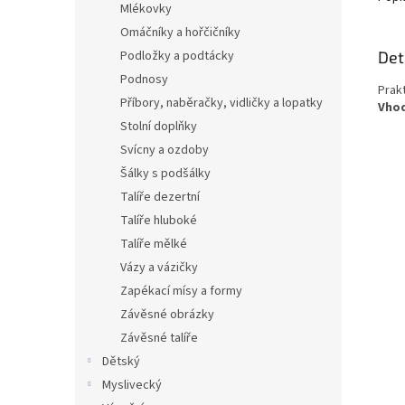
Mlékovky
Omáčníky a hořčičníky
Det
Podložky a podtácky
Podnosy
Prak
Příbory, naběračky, vidličky a lopatky
Vhod
Stolní doplňky
Svícny a ozdoby
Šálky s podšálky
Talíře dezertní
Talíře hluboké
Talíře mělké
Vázy a vázičky
Zapékací mísy a formy
Závěsné obrázky
Závěsné talíře
Dětský
Myslivecký