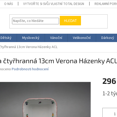
O NÁS
VYTVOŘTE SI SVŮJ VLASTNÍ TOTAL DESIGN
REKLAMNÍ POR
HLEDAT
Dětský
Myslivecký
Vánoční
Velikonoční
Dárkový
čtyřhranná 13cm Verona Házenky ACL
a čtyřhranná 13cm Verona Házenky AC
né
noceno
Podrobnosti hodnocení
ní
296
u
Měrná
1-2 t
cena:
ek.