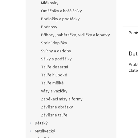
Mlékovky
Omáčníky a hořčičníky
Podložky a podtácky
Podnosy
Popi
Příbory, naběračky, vidličky a lopatky
Stolní doplňky
Svícny a ozdoby
Det
Šálky s podšálky
Prak
Talíře dezertní
zlat
Talíře hluboké
Talíře mělké
Vázy a vázičky
Zapékací mísy a formy
Závěsné obrázky
Závěsné talíře
Dětský
Myslivecký