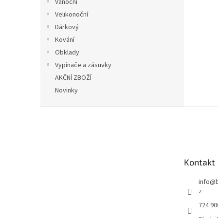
Vánoční
Velikonoční
Dárkový
Kování
Obklady
Vypínače a zásuvky
AKČNÍ ZBOŽÍ
Novinky
Z
á
p
a
t
Kontakt
í
info
@
z
724 90