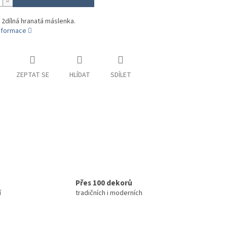
 2dílná hranatá máslenka.
informace
ZEPTAT SE
HLÍDAT
SDÍLET
Přes 100 dekorů
í
tradičních i moderních