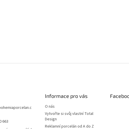
Informace pro vás
Facebo
O nás
bohemiaporcelan.c
Vytvořte si svůj vlastní Total
Design
0 663
Reklamní porcelán od A do Z