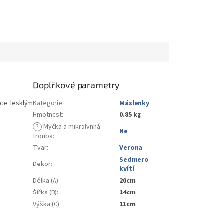
Doplňkové parametry
ace lesklým
Kategorie
:
Máslenky
Hmotnost
:
0.85 kg
?
Myčka a mikrolvnná
Ne
trouba
:
Tvar
:
Verona
Sedmero
Dekor
:
kvítí
Délka (A)
:
20cm
Šířka (B)
:
14cm
Výška (C)
:
11cm