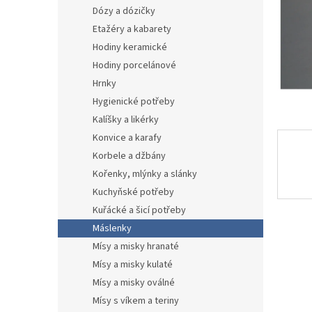
n
Dózy a dózičky
e
Etažéry a kabarety
l
Hodiny keramické
Hodiny porcelánové
Hrnky
Hygienické potřeby
Kalíšky a likérky
Konvice a karafy
Korbele a džbány
Kořenky, mlýnky a slánky
Kuchyňské potřeby
Kuřácké a šicí potřeby
Máslenky
Mísy a misky hranaté
Mísy a misky kulaté
Mísy a misky oválné
Mísy s víkem a teriny