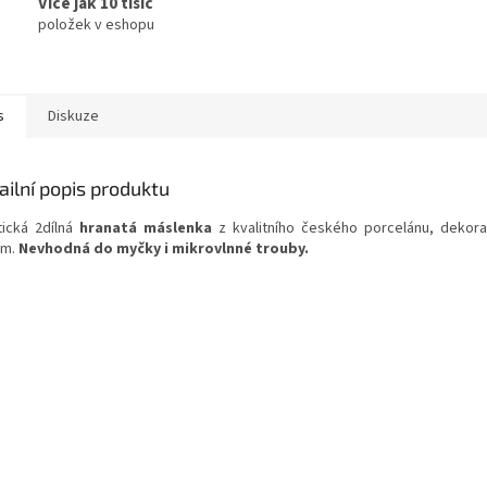
Více jak 10 tisíc
položek v eshopu
s
Diskuze
ailní popis produktu
tická 2dílná
hranatá máslenka
z kvalitního českého porcelánu, dekor
em.
Nevhodná do myčky i mikrovlnné trouby.