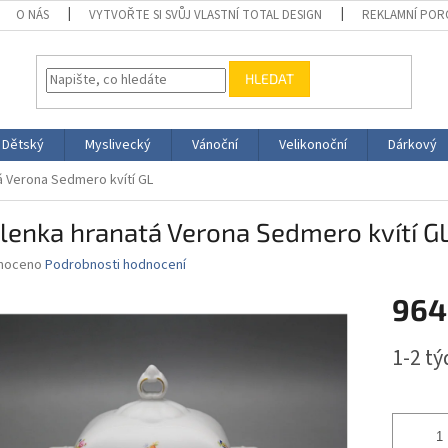
O NÁS
VYTVOŘTE SI SVŮJ VLASTNÍ TOTAL DESIGN
REKLAMNÍ POR
HLEDAT
Dětský
Myslivecký
Vánoční
Velikonoční
Dárkový
á Verona Sedmero kvítí GL
lenka hranatá Verona Sedmero kvítí G
né
noceno
Podrobnosti hodnocení
ní
964
u
Měrná
1-2 t
cena:
ek.