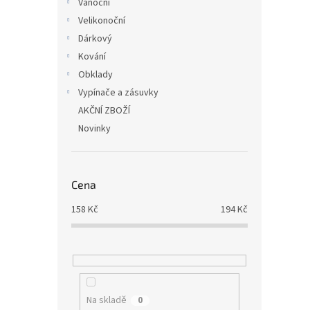
Vánoční
Velikonoční
Dárkový
Kování
Obklady
Vypínače a zásuvky
AKČNÍ ZBOŽÍ
Novinky
Cena
158
Kč
194
Kč
Na skladě
0