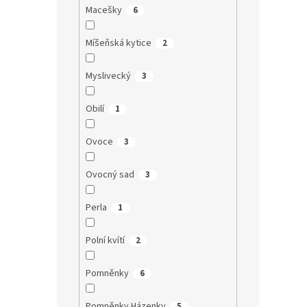
Macešky
6
Míšeňská kytice
2
Myslivecký
3
Obilí
1
Ovoce
3
Ovocný sad
3
Perla
1
Polní kvítí
2
Pomněnky
6
Pomněnky Házenky
5