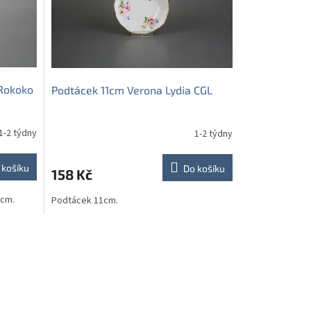
 Rokoko
Podtácek 11cm Verona Lydia CGL
1-2 týdny
1-2 týdny
 košíku
Do košíku
158 Kč
0cm.
Podtácek 11cm.