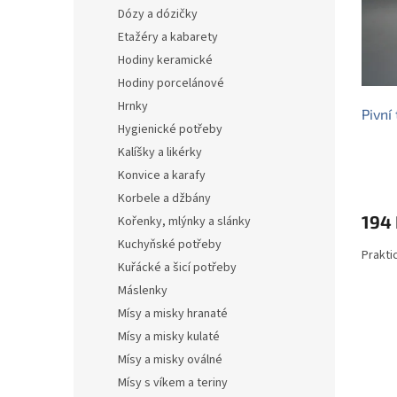
s
o
n
Dózy a dózičky
p
d
e
Etažéry a kabarety
r
u
l
o
k
Hodiny keramické
d
t
Hodiny porcelánové
u
ů
Hrnky
Pivní
k
Hygienické potřeby
t
Kalíšky a likérky
ů
Konvice a karafy
Korbele a džbány
194
Kořenky, mlýnky a slánky
Kuchyňské potřeby
Prakti
Kuřácké a šicí potřeby
Máslenky
Mísy a misky hranaté
Mísy a misky kulaté
Mísy a misky oválné
Mísy s víkem a teriny