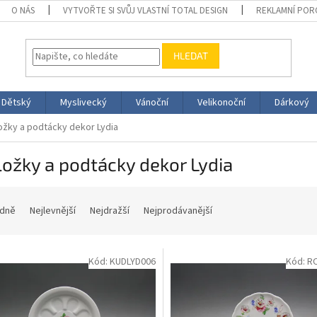
O NÁS
VYTVOŘTE SI SVŮJ VLASTNÍ TOTAL DESIGN
REKLAMNÍ POR
HLEDAT
Dětský
Myslivecký
Vánoční
Velikonoční
Dárkový
ožky a podtácky dekor Lydia
ožky a podtácky dekor Lydia
dně
Nejlevnější
Nejdražší
Nejprodávanější
Kód:
KUDLYD006
Kód:
R