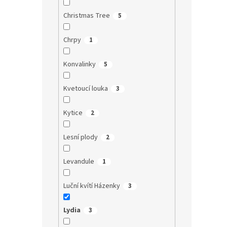
Christmas Tree
5
Chrpy
1
Konvalinky
5
Kvetoucí louka
3
Kytice
2
Lesní plody
2
Levandule
1
Luční kvítí Házenky
3
Lydia
3