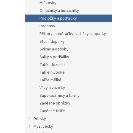
Mlékovky
Omáčníky a hořčičníky
Podložky a podtácky
Podnosy
Příbory, naběračky, vidličky a lopatky
Stolní doplňky
Svícny a ozdoby
Šálky s podšálky
Talíře dezertní
Talíře hluboké
Talíře mělké
Vázy a vázičky
Zapékací mísy a formy
Závěsné obrázky
Závěsné talíře
Dětský
Myslivecký