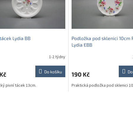
 tácek Lydia BB
Podložka pod sklenici 10cm
Lydia EBB
1-2 týdny
Do košíku
Do
 Kč
190 Kč
cký pivní tácek 13cm.
Praktická podložka pod sklenici 1
O
v
l
á
d
a