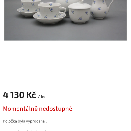
4 130 Kč
/ ks
Měrná
Momentálně nedostupné
cena:
Položka byla vyprodána…