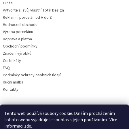
O nás
Vytvořte si svůj vlastní Total Design
Reklamní porcelán od A do Z
Hodnocení obchodu
Výroba porcelánu
Doprava a platba
Obchodní podmínky
Značení výrobků
Certifikáty
FAQ
Podmínky ochrany osobních údajů
Ruční malba
Kontakty
Facebook
Tento web používá soubory cookie. Dalším procházením
tohoto webu vyjadřujete souhlas s jejich používáním.. Více
informací
zde
.