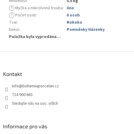
Hmotnost
:
5.5 kg
?
Myčka a mikrolvnná trouba
:
Ano
?
Počet osob
:
6 osob
Tvar
:
Rokoko
Dekor
:
Pomněnky Házenky
Položka byla vyprodána…
Z
á
p
a
Kontakt
t
info
@
bohemiaporcelan.cz
í
724 900 663
Sledujte nás na soc. sítích
Informace pro vás