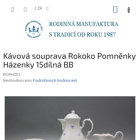
Přejít
NÁKUP
na
CZK
obsah
KOŠÍK
Kávová souprava Rokoko Pomněnky
Házenky 15dílná BB
ROPH053
Průměrné
Neohodnoceno
Podrobnosti hodnocení
hodnocení
produktu
je
0,0
z
5
hvězdiček.