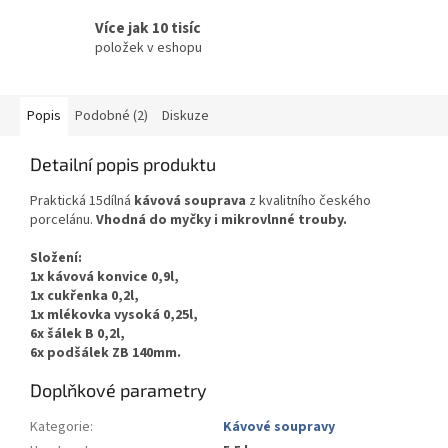
Více jak 10 tisíc
položek v eshopu
Popis
Podobné (2)
Diskuze
Detailní popis produktu
Praktická 15dílná
kávová souprava
z kvalitního českého
porcelánu.
Vhodná do myčky i mikrovlnné trouby.
Složení:
1x kávová konvice 0,9l,
1x cukřenka 0,2l,
1x mlékovka vysoká 0,25l,
6x šálek B 0,2l,
6x podšálek ZB 140mm.
Doplňkové parametry
Kategorie
:
Kávové soupravy