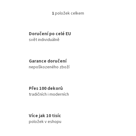
1
položek celkem
O
v
l
á
Doručení po celé EU
d
svět individuálně
a
c
í
Garance doručení
p
nepoškozeného zboží
r
v
k
y
Přes 100 dekorů
v
tradičních i moderních
ý
p
i
s
Více jak 10 tisíc
u
položek v eshopu