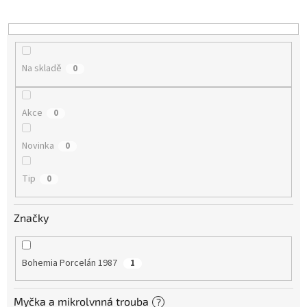
k
t
ů
Na skladě
0
Akce
0
Novinka
0
Tip
0
Značky
Bohemia Porcelán 1987
1
Myčka a mikrolvnná trouba
?