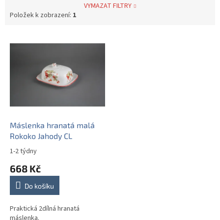
VYMAZAT FILTRY
Položek k zobrazení:
1
V
ý
p
i
s
p
r
o
d
Máslenka hranatá malá
u
Rokoko Jahody CL
k
1-2 týdny
t
668 Kč
ů
Do košíku
Praktická 2dílná hranatá
máslenka.