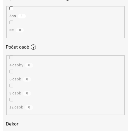
Ano
1
Ne
0
Počet osob
?
4 osoby
0
6 osob
0
8 osob
0
12 osob
0
Dekor