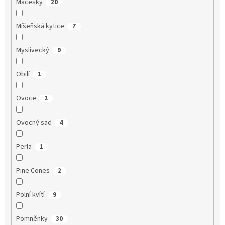
Macešky
20
Míšeňská kytice
7
Myslivecký
9
Obilí
1
Ovoce
2
Ovocný sad
4
Perla
1
Pine Cones
2
Polní kvítí
9
Pomněnky
30