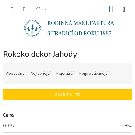
Přejít
NÁKUP
na
CZK
obsah
KOŠÍK
Rokoko dekor Jahody
Ř
a
Abecedně
Nejlevnější
Nejdražší
Nejprodávanější
z
e
n
ZAVŘÍT FILTR
í
p
r
Cena
o
d
668
Kč
669
Kč
u