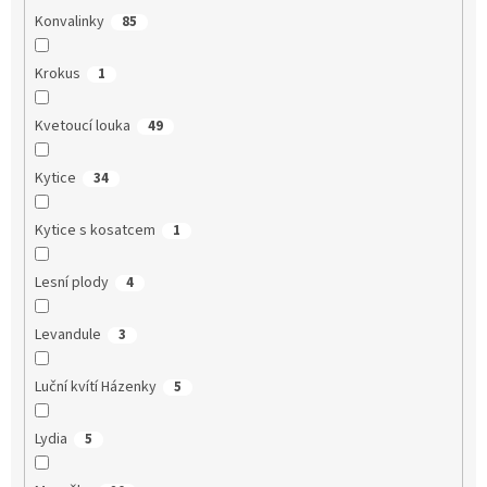
Konvalinky
85
Krokus
1
Kvetoucí louka
49
Kytice
34
Kytice s kosatcem
1
Lesní plody
4
Levandule
3
Luční kvítí Házenky
5
Lydia
5