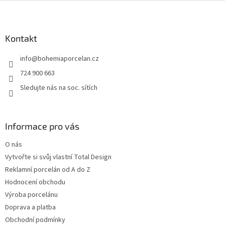
Z
á
p
a
Kontakt
t
info
@
bohemiaporcelan.cz
í
724 900 663
Sledujte nás na soc. sítích
Informace pro vás
O nás
Vytvořte si svůj vlastní Total Design
Reklamní porcelán od A do Z
Hodnocení obchodu
Výroba porcelánu
Doprava a platba
Obchodní podmínky