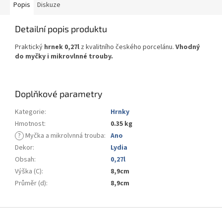
Popis
Diskuze
Detailní popis produktu
Praktický
hrnek 0,27l
z kvalitního českého porcelánu.
Vhodný
do myčky i mikrovlnné trouby.
Doplňkové parametry
Kategorie
:
Hrnky
Hmotnost
:
0.35 kg
?
Myčka a mikrolvnná trouba
:
Ano
Dekor
:
Lydia
Obsah
:
0,27l
Výška (C)
:
8,9cm
Průměr (d)
:
8,9cm
Z