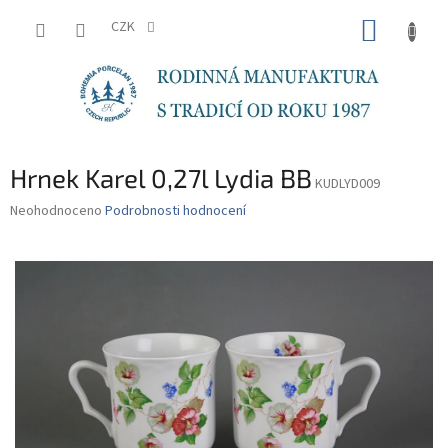
Přejít
NÁKUP
na
CZK
obsah
KOŠÍK
Hrnek Karel 0,27l Lydia BB
KUDLYD009
Průměrné
Neohodnoceno
Podrobnosti hodnocení
hodnocení
produktu
je
0,0
z
5
hvězdiček.