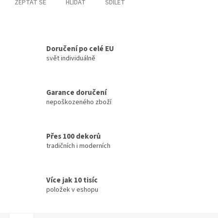
ZEPTAT SE
HLÍDAT
SDÍLET
Doručení po celé EU
svět individuálně
Garance doručení
nepoškozeného zboží
Přes 100 dekorů
tradičních i moderních
Více jak 10 tisíc
položek v eshopu