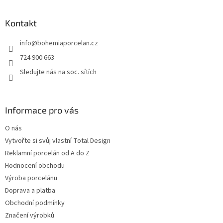
á
p
a
Kontakt
t
info
@
bohemiaporcelan.cz
í
724 900 663
Sledujte nás na soc. sítích
Informace pro vás
O nás
Vytvořte si svůj vlastní Total Design
Reklamní porcelán od A do Z
Hodnocení obchodu
Výroba porcelánu
Doprava a platba
Obchodní podmínky
Značení výrobků