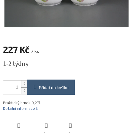
227 Kč
/ ks
Měrná
1-2 týdny
cena:
Přidat do košíku
Praktický hrnek 0,27l.
Detailní informace