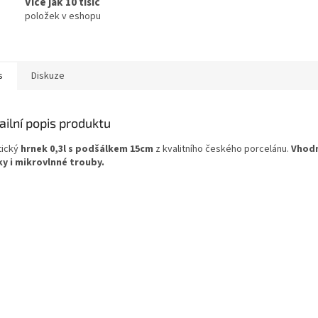
Více jak 10 tisíc
položek v eshopu
s
Diskuze
ailní popis produktu
tický
hrnek 0,3l s podšálkem 15cm
z kvalitního českého porcelánu.
Vhod
y i mikrovlnné trouby.