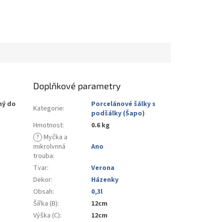
Doplňkové parametry
ný do
Porcelánové šálky s
Kategorie
:
podšálky (Šapo)
Hmotnost
:
0.6 kg
?
Myčka a
mikrolvnná
Ano
trouba
:
Tvar
:
Verona
Dekor
:
Házenky
Obsah
:
0,3l
Šířka (B)
:
12cm
Výška (C)
:
12cm