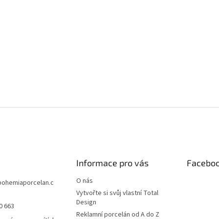
Informace pro vás
Facebo
O nás
bohemiaporcelan.c
Vytvořte si svůj vlastní Total
Design
0 663
Reklamní porcelán od A do Z