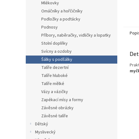
Mlékovky
Omáčníky a hořčičníky
Podložky a podtácky
Podnosy
Popi
Příbory, naběračky, vidličky a lopatky
Stolní doplňky
Svícny a ozdoby
Det
Šálky s podšálky
Prak
Talíře dezertní
myčk
Talíře hluboké
Talíře mělké
Vázy a vázičky
Zapékací mísy a formy
Závěsné obrázky
Závěsné talíře
Dětský
Myslivecký