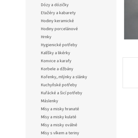
n
Dózy a dózičky
e
Etažéry a kabarety
l
Hodiny keramické
Hodiny porcelánové
Hrnky
Hygienické potřeby
Kalíšky a likérky
Konvice a karafy
Korbele a džbány
Kořenky, mlýnky a slánky
Kuchyňské potřeby
Kuřácké a šicí potřeby
Máslenky
Mísy a misky hranaté
Mísy a misky kulaté
Mísy a misky oválné
Mísy s víkem a teriny