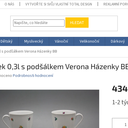
O NÁS
VYTVOŘTE SI SVŮJ VLASTNÍ TOTAL DESIGN
REKLAMNÍ POR
HLEDAT
Dětský
Myslivecký
Vánoční
Velikonoční
Dárkový
3l s podšálkem Verona Házenky BB
ek 0,3l s podšálkem Verona Házenky B
né
noceno
Podrobnosti hodnocení
ní
434
u
Měrná
1-2 t
cena:
ek.