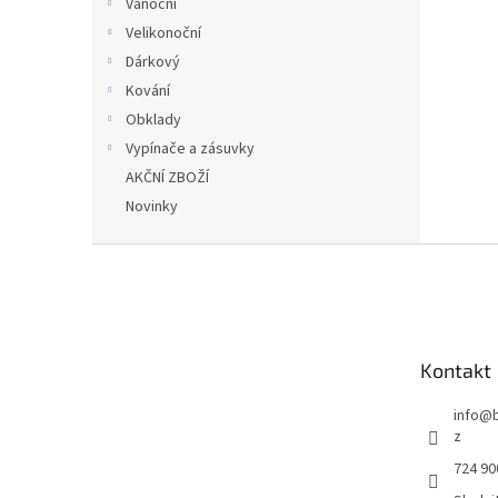
Vánoční
Velikonoční
Dárkový
Kování
Obklady
Vypínače a zásuvky
AKČNÍ ZBOŽÍ
Novinky
Z
á
p
a
t
Kontakt
í
info
@
z
724 90