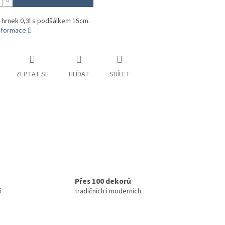
 hrnek 0,3l s podšálkem 15cm.
informace
ZEPTAT SE
HLÍDAT
SDÍLET
Přes 100 dekorů
í
tradičních i moderních