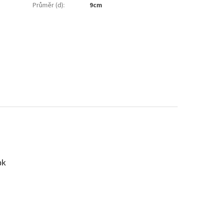
Průměr (d)
:
9cm
ok