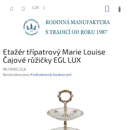
Přejít
NÁKUP
na
CZK
obsah
KOŠÍK
Etažér třípatrový Marie Louise
Čajové růžičky EGL LUX
MLCR001/ZLA
Průměrné
Neohodnoceno
Podrobnosti hodnocení
hodnocení
produktu
je
0,0
z
5
hvězdiček.