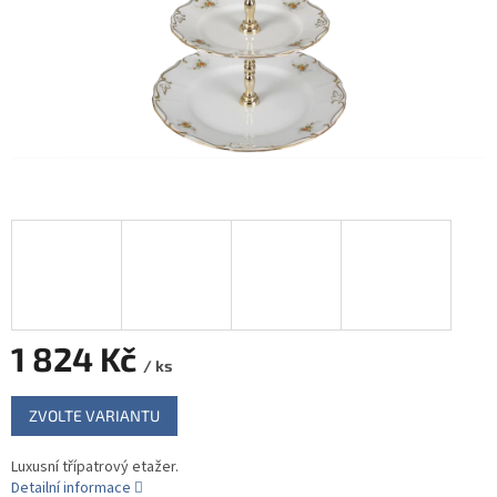
1 824 Kč
/ ks
Měrná
ZVOLTE VARIANTU
cena:
Luxusní třípatrový etažer.
Detailní informace