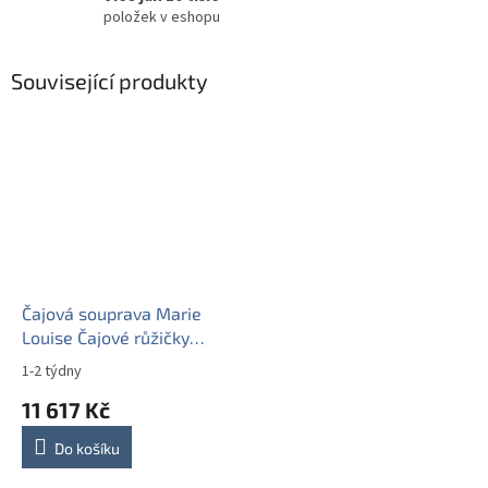
položek v eshopu
Související produkty
Čajová souprava Marie
Louise Čajové růžičky
15dílná GL LUX
1-2 týdny
11 617 Kč
Do košíku