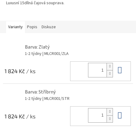
Luxusní 15dílná čajová souprava.
Varianty
Popis
Diskuze
Barva: Zlatý
1-2 týdny
| MLCR001/ZLA
Do 
1 824 Kč
/ ks
Barva: Stříbrný
1-2 týdny
| MLCR001/STR
Do 
1 824 Kč
/ ks