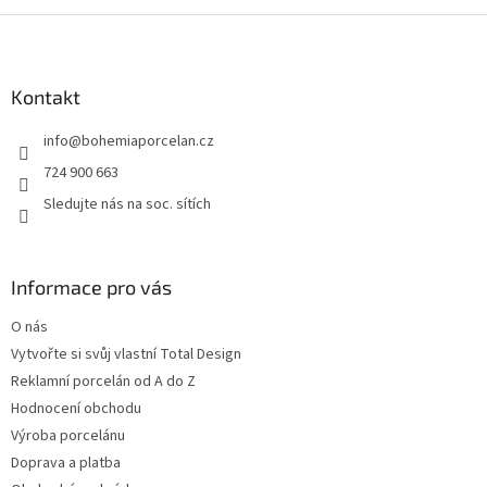
Z
á
p
a
Kontakt
t
info
@
bohemiaporcelan.cz
í
724 900 663
Sledujte nás na soc. sítích
Informace pro vás
O nás
Vytvořte si svůj vlastní Total Design
Reklamní porcelán od A do Z
Hodnocení obchodu
Výroba porcelánu
Doprava a platba