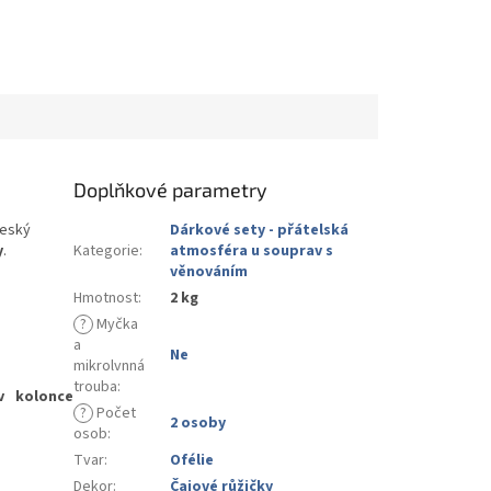
Doplňkové parametry
český
Dárkové sety - přátelská
y
.
Kategorie
:
atmosféra u souprav s
věnováním
Hmotnost
:
2 kg
?
Myčka
a
Ne
mikrolvnná
trouba
:
v kolonce
?
Počet
2 osoby
osob
:
Tvar
:
Ofélie
Dekor
:
Čajové růžičky