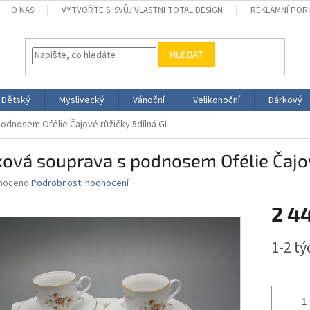
O NÁS
VYTVOŘTE SI SVŮJ VLASTNÍ TOTAL DESIGN
REKLAMNÍ POR
HLEDAT
Dětský
Myslivecký
Vánoční
Velikonoční
Dárkový
odnosem Ofélie Čajové růžičky 5dílná GL
ová souprava s podnosem Ofélie Čajov
né
noceno
Podrobnosti hodnocení
ní
2 4
u
Měrná
1-2 t
cena:
ek.