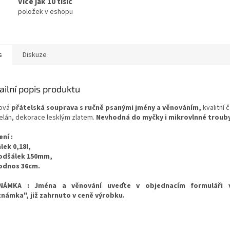
Více jak 10 tisíc
položek v eshopu
s
Diskuze
ailní popis produktu
ová
přátelská souprava s ručně psanými jmény a věnováním,
kvalitní 
elán, dekorace lesklým zlatem.
Nevhodná do myčky i mikrovlnné troub
ení :
lek 0,18l,
odšálek 150mm,
odnos 36cm.
NÁMKA : Jména a věnování uveďte v objednacím formuláři 
námka", již zahrnuto v ceně výrobku.