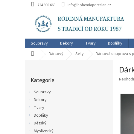
Přejít
724 900 663
info@bohemiaporcelan.cz
na
obsah
Soupravy
Dekory
Tvary
Doplňky
Domů
Dárkový
Sety
Dárková souprava s p
P
Dárk
o
Přeskočit
s
Průměr
Neohod
Kategorie
kategorie
t
hodnoce
r
produkt
Soupravy
a
je
Dekory
0,0
n
z
Tvary
n
5
í
Doplňky
hvězdič
p
Dětský
a
Myslivecký