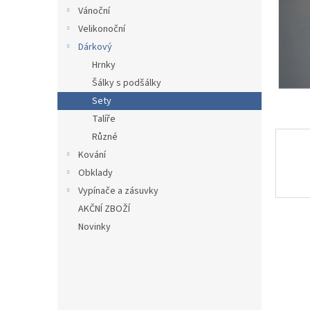
n
Vánoční
e
Velikonoční
l
Dárkový
Hrnky
Šálky s podšálky
Sety
Talíře
Různé
Kování
Obklady
Vypínače a zásuvky
AKČNÍ ZBOŽÍ
Novinky