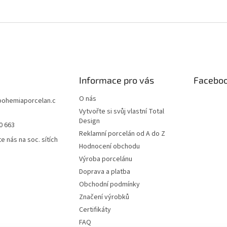
Informace pro vás
Facebo
O nás
bohemiaporcelan.c
Vytvořte si svůj vlastní Total
Design
0 663
Reklamní porcelán od A do Z
e nás na soc. sítích
Hodnocení obchodu
Výroba porcelánu
Doprava a platba
Obchodní podmínky
Značení výrobků
Certifikáty
FAQ