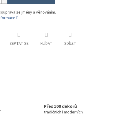
souprava se jmény a věnováním.
informace
ZEPTAT SE
HLÍDAT
SDÍLET
Přes 100 dekorů
í
tradičních i moderních