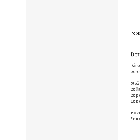
Popi
Det
Dárk
porc
Slož
2x šá
2x p
1x p
POZ
"Poz