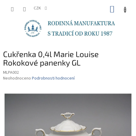
Přejít
NÁKUP
na
CZK
obsah
KOŠÍK
Cukřenka 0,4l Marie Louise
Rokokové panenky GL
MLPA002
Průměrné
Neohodnoceno
Podrobnosti hodnocení
hodnocení
produktu
je
0,0
z
5
hvězdiček.