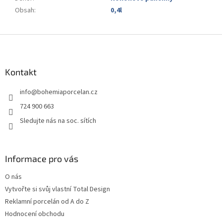
Obsah
:
0,4l
Z
á
p
a
Kontakt
t
info
@
bohemiaporcelan.cz
í
724 900 663
Sledujte nás na soc. sítích
Informace pro vás
O nás
Vytvořte si svůj vlastní Total Design
Reklamní porcelán od A do Z
Hodnocení obchodu