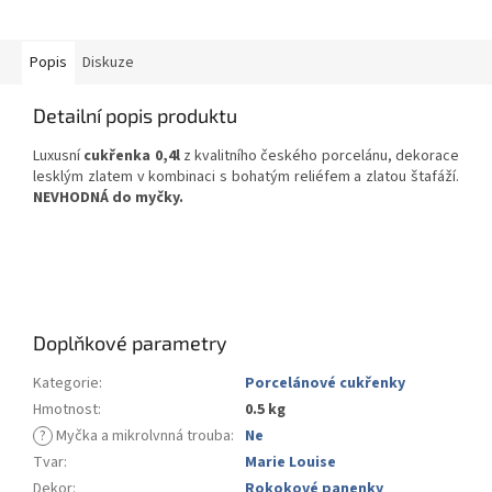
Popis
Diskuze
Detailní popis produktu
Luxusní
cukřenka 0,4l
z kvalitního českého porcelánu, dekorace
lesklým zlatem v kombinaci s bohatým reliéfem a zlatou štafáží.
NEVHODNÁ do myčky.
Doplňkové parametry
Kategorie
:
Porcelánové cukřenky
Hmotnost
:
0.5 kg
?
Myčka a mikrolvnná trouba
:
Ne
Tvar
:
Marie Louise
Dekor
:
Rokokové panenky